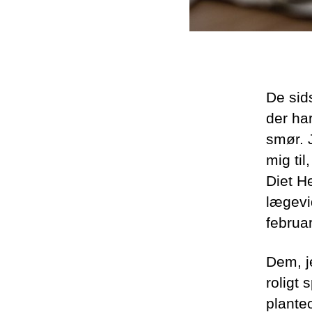
De sid
der har
smør. 
mig ti
Diet He
lægevid
februa
Dem, je
roligt
plante