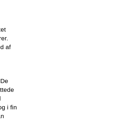
tet
er.
ød af
 De
ættede
l
g i fin
an