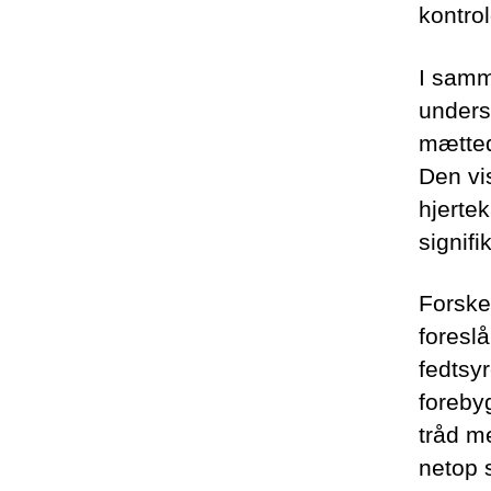
kontro
I samm
unders
mætted
Den vis
hjerte
signifi
Forske
foresl
fedtsy
forebyg
tråd m
netop 