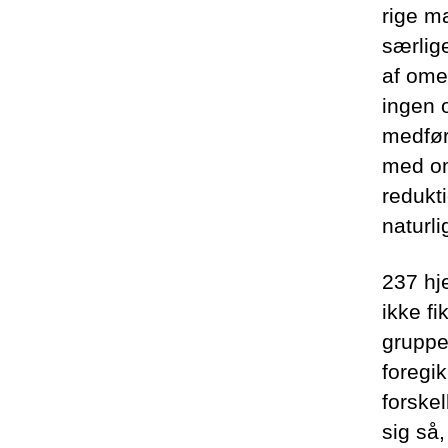
rige m
særlige
af ome
ingen 
medfør
med om
redukt
naturli
237 hje
ikke fi
gruppe
foregi
forskel
sig så