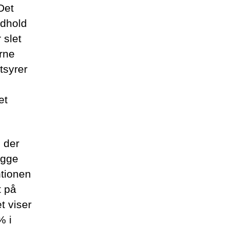
Det
ndhold
 slet
rne
tsyrer
et
, der
egge
ntionen
t på
t viser
% i