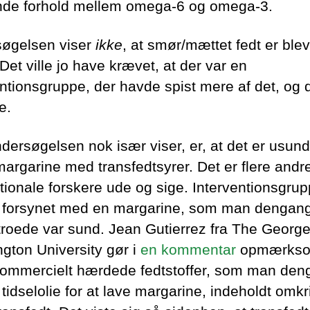
de forhold mellem omega-6 og omega-3.
øgelsen viser
ikke
, at smør/mættet fedt er blev
Det ville jo have krævet, at der var en
entionsgruppe, der havde spist mere af det, og 
e.
dersøgelsen nok især viser, er, at det er usund
margarine med transfedtsyrer. Det er flere andr
ationale forskere ude og sige. Interventionsgru
o forsynet med en margarine, som man dengang
troede var sund. Jean Gutierrez fra The Georg
gton University gør i
en kommentar
opmærkso
kommercielt hærdede fedtstoffer, som man den
e tidselolie for at lave margarine, indeholdt omk