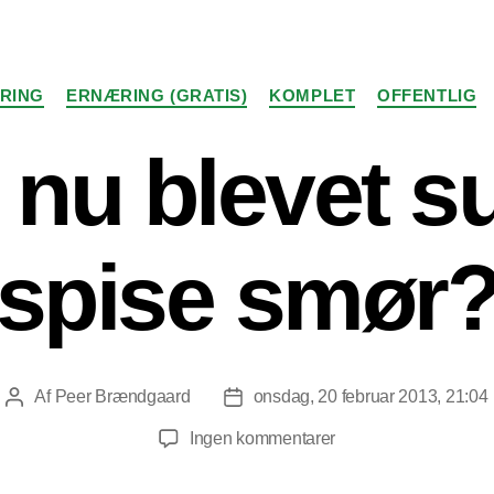
Kategorier
RING
ERNÆRING (GRATIS)
KOMPLET
OFFENTLIG
 nu blevet s
spise smør
Af
Peer Brændgaard
onsdag, 20 februar 2013, 21:04
Indlægsforfatter
Indlægsdato
til
Ingen kommentarer
Er
det