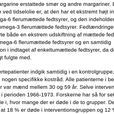
argarine erstattede smør og andre margariner. 
 ved tidselolie er, at den har et ekstremt højt i
ga-6 flerumættede fedtsyrer, og den indeholder
omega-3 flerumættede fedtsyrer. Fedtændringe
te både en ekstrem udskiftning af mættede fed
ega-6 flerumættede fedtsyrer og en samtidig
ion i indtaget af enkeltumættede fedtsyrer, da d
gt fulgte med.
rtepatienter indgik samtidig i en kontrolgruppe
k nogen specifikke kostråd. Alle patienterne i b
r var mænd mellem 30 og 59 år. Selve interve
k i perioden 1966-1973. Forskerne har så for se
le i, hvor mange der er døde i de to grupper. De
, at 18 % er døde i interventionsgruppen og 12 