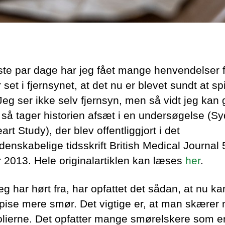
ste par dage har jeg fået mange henvendelser fr
 set i fjernsynet, at det nu er blevet sundt at sp
Jeg ser ikke selv fjernsyn, men så vidt jeg kan
l, så tager historien afsæt i en undersøgelse (S
art Study), der blev offentliggjort i det
enskabelige tidsskrift British Medical Journal 
r 2013. Hele originalartiklen kan læses
her
.
g har hørt fra, har opfattet det sådan, at nu ka
 spise mere smør. Det vigtige er, at man skærer
olierne. Det opfatter mange smørelskere som e