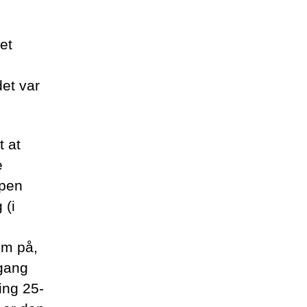
et
det var
t at
e
ppen
 (i
e
m på,
gang
ring 25-