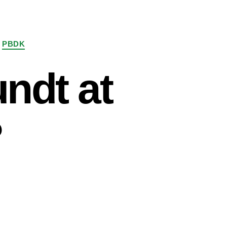
PBDK
undt at
?