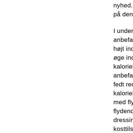
nyhed.
på den
I under
anbefa
højt i
øge in
kalori
anbefa
fedt r
kalori
med fl
flydend
dressi
kostti