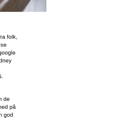
a folk,
ise
 google
ydney
5.
n de
 ned på
n god