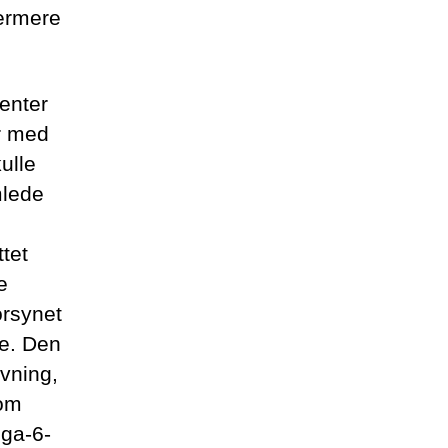
ærmere
ienter
er med
ulle
mlede
tet
e
orsynet
ne. Den
avning,
som
ega-6-