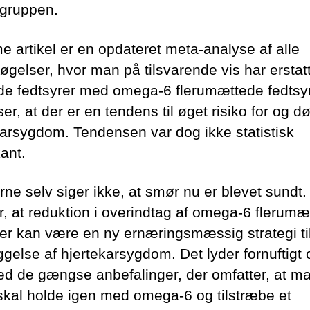
lgruppen.
e artikel er en opdateret meta-analyse af alle
øgelser, hvor man på tilsvarende vis har erstat
e fedtsyrer med omega-6 flerumættede fedtsyr
er, at der er en tendens til øget risiko for og d
karsygdom. Tendensen var dog ikke statistisk
kant.
rne selv siger ikke, at smør nu er blevet sundt.
år, at reduktion i overindtag af omega-6 flerum
rer kan være en ny ernæringsmæssig strategi ti
gelse af hjertekarsygdom. Det lyder fornuftigt o
ed de gængse anbefalinger, der omfatter, at m
skal holde igen med omega-6 og tilstræbe et