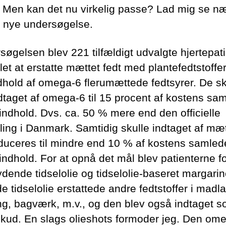
 Men kan det nu virkelig passe? Lad mig se n
 nye undersøgelse.
søgelsen blev 221 tilfældigt udvalgte hjertepat
let at erstatte mættet fedt med plantefedtstoff
ndhold af omega-6 flerumættede fedtsyrer. De sk
dtaget af omega-6 til 15 procent af kostens sa
eindhold. Dvs. ca. 50 % mere end den officielle
ling i Danmark. Samtidig skulle indtaget af mæt
educeres til mindre end 10 % af kostens samled
eindhold. For at opnå det mål blev patienterne f
ydende tidselolie og tidselolie-baseret margari
e tidselolie erstattede andre fedtstoffer i madl
ng, bagværk, m.v., og den blev også indtaget 
lskud. En slags olieshots formoder jeg. Den om