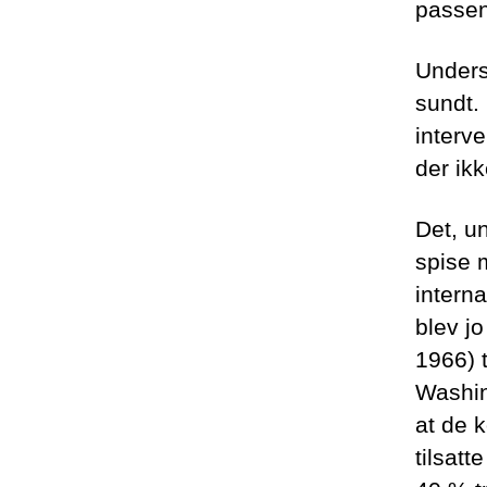
passen
Unders
sundt. 
interv
der ikk
Det, un
spise 
intern
blev j
1966) 
Washin
at de 
tilsatt