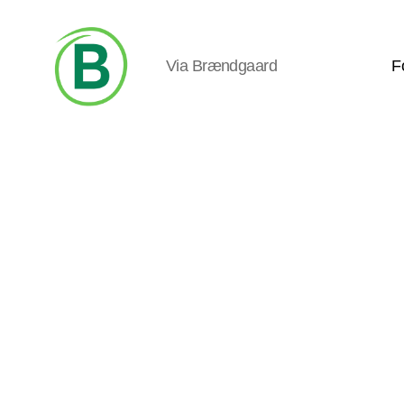
Via Brændgaard
F
Via
Brændgaard