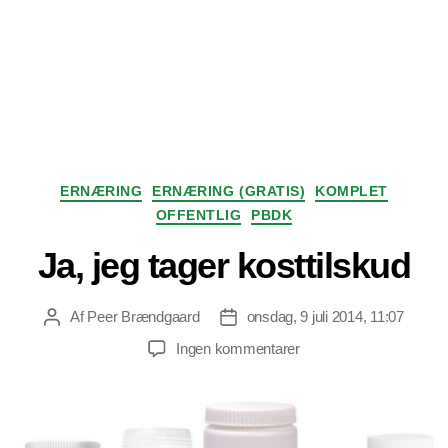
Kategorier
ERNÆRING
ERNÆRING (GRATIS)
KOMPLET
OFFENTLIG
PBDK
Ja, jeg tager kosttilskud
Af
Peer Brændgaard
onsdag, 9 juli 2014, 11:07
Indlægsforfatter
Indlægsdato
til
Ingen kommentarer
Ja,
jeg
tager
kosttilskud