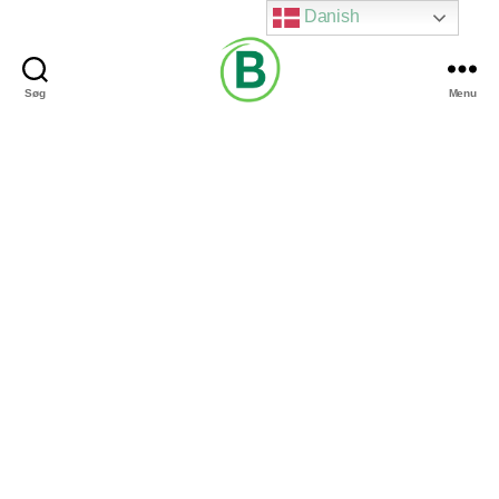
Danish
Søg
Menu
Via
Brændgaard