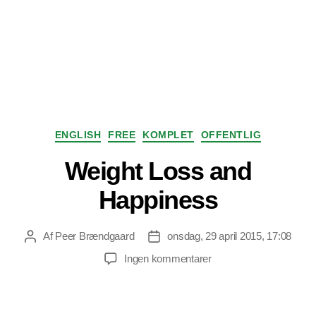
Kategorier
ENGLISH
FREE
KOMPLET
OFFENTLIG
Weight Loss and
Happiness
Af
Peer Brændgaard
onsdag, 29 april 2015, 17:08
Indlægsforfatter
Indlægsdato
til
Ingen kommentarer
Weight
Loss
and