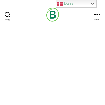
Danish
Søg
Menu
Via
Brændgaard