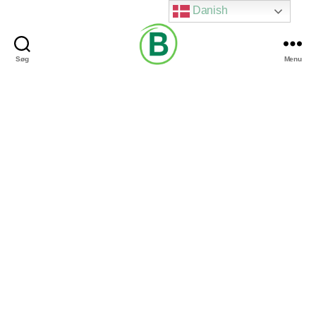
Danish
Søg
Menu
Via
Brændgaard