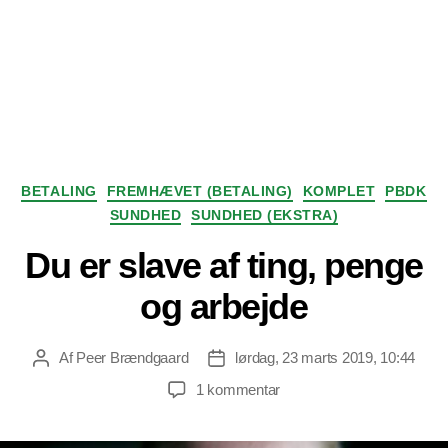
Kategorier
BETALING
FREMHÆVET (BETALING)
KOMPLET
PBDK
SUNDHED
SUNDHED (EKSTRA)
Du er slave af ting, penge
og arbejde
Af
Peer Brændgaard
lørdag, 23 marts 2019, 10:44
Indlægsforfatter
Indlægsdato
til
1 kommentar
Du
er