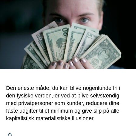
slave
af
ting,
penge
og
arbejde
Den eneste måde, du kan blive nogenlunde fri i
den fysiske verden, er ved at blive selvstændig
med privatpersoner som kunder, reducere dine
faste udgifter til et minimum og give slip på alle
kapitalistisk-materialistiske illusioner.