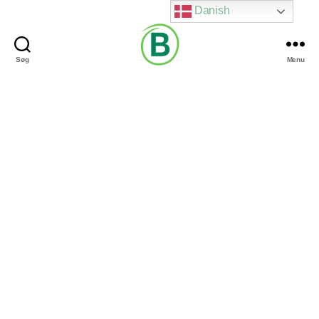
Danish
Søg
Menu
Via
Brændgaard