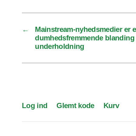
←
Mainstream-nyhedsmedier er 
dumhedsfremmende blanding af
underholdning
Log ind
Glemt kode
Kurv