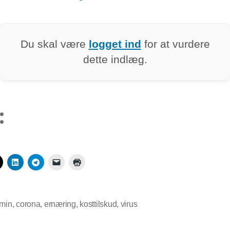
Du skal være
logget ind
for at vurdere
dette indlæg.
:
amin
,
corona
,
ernæring
,
kosttilskud
,
virus