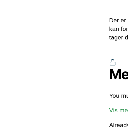
Der er
kan fo
tager d
Me
You mu
Vis me
Alrea