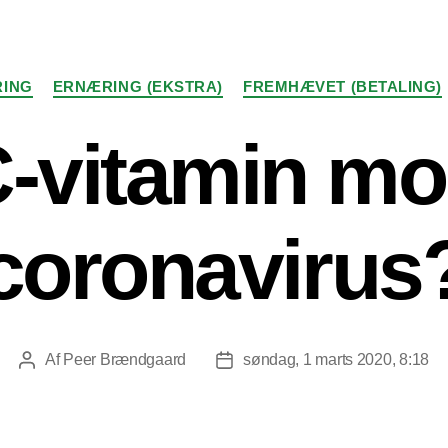
Kategorier
ING
ERNÆRING (EKSTRA)
FREMHÆVET (BETALING)
-vitamin m
coronavirus
Af
Peer Brændgaard
søndag, 1 marts 2020, 8:18
Indlægsforfatter
Indlægsdato