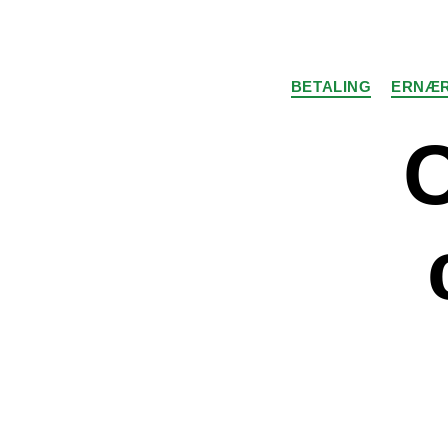
BETALING
ERNÆR
C