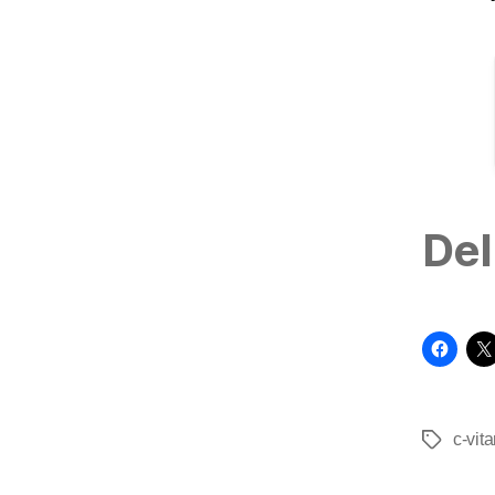
Del
c-vit
Tags