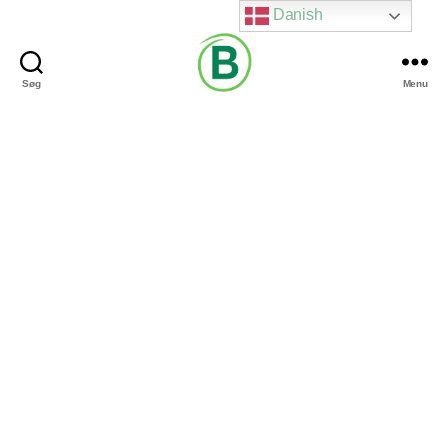
Danish
Søg
Menu
Via
Brændgaard