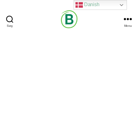
Danish
Søg
Menu
Via
Brændgaard