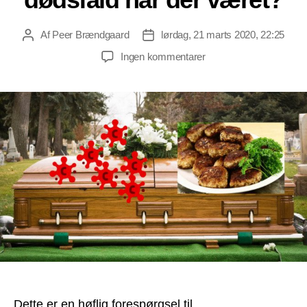
Af
Peer Brændgaard
lørdag, 21 marts 2020, 22:25
Indlægsforfatter
Indlægsdato
til
Ingen kommentarer
Forespørgsel
til
Sundhedsstyrelsens
bedemandsafdeling:
Hvor
mange
frikadellerelaterede
dødsfald
har
der
været?
Dette er en høflig forespørgsel til