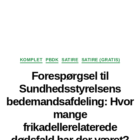
Kategorier
KOMPLET
PBDK
SATIRE
SATIRE (GRATIS)
Forespørgsel til
Sundhedsstyrelsens
bedemandsafdeling: Hvor
mange
frikadellerelaterede
dødsfald har der været?