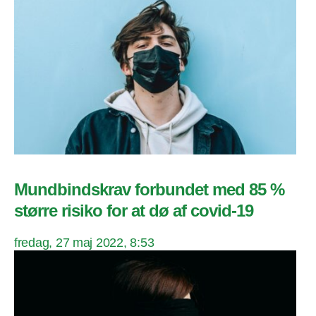
Mundbindskrav forbundet med 85 %
større risiko for at dø af covid-19
fredag, 27 maj 2022, 8:53