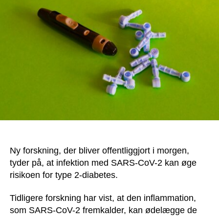
for
Novo:
Corona
øger
diabetes
Ny forskning, der bliver offentliggjort i morgen,
tyder på, at infektion med SARS-CoV-2 kan øge
risikoen for type 2-diabetes.
Tidligere forskning har vist, at den inflammation,
som SARS-CoV-2 fremkalder, kan ødelægge de