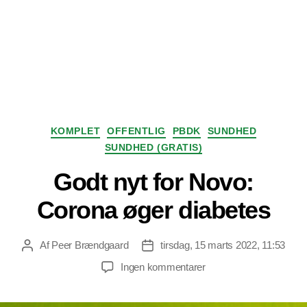
Kategorier
KOMPLET
OFFENTLIG
PBDK
SUNDHED
SUNDHED (GRATIS)
Godt nyt for Novo:
Corona øger diabetes
Af
Peer Brændgaard
tirsdag, 15 marts 2022, 11:53
Indlægsforfatter
Indlægsdato
til
Ingen kommentarer
Godt
nyt