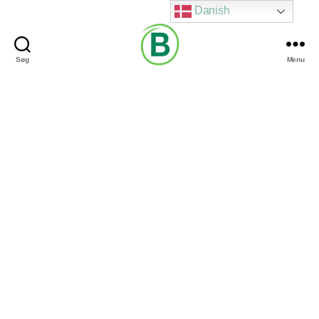
Danish
Søg
Menu
Via
Brændgaard