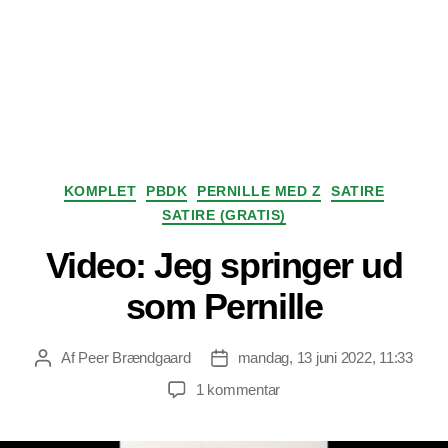
Kategorier
KOMPLET
PBDK
PERNILLE MED Z
SATIRE
SATIRE (GRATIS)
Video: Jeg springer ud
som Pernille
Af
Peer Brændgaard
mandag, 13 juni 2022, 11:33
Indlægsforfatter
Indlægsdato
til
1 kommentar
Video:
Jeg