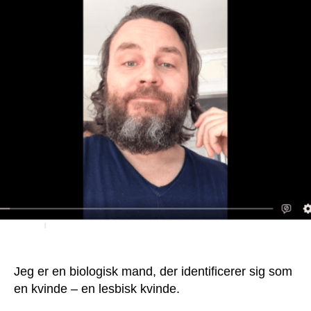
springer
ud
som
Pernille
Jeg er en biologisk mand, der identificerer sig som
en kvinde – en lesbisk kvinde.