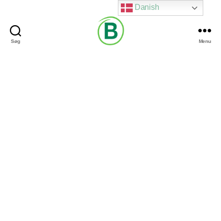
Danish
Søg
Menu
Via
Brændgaard