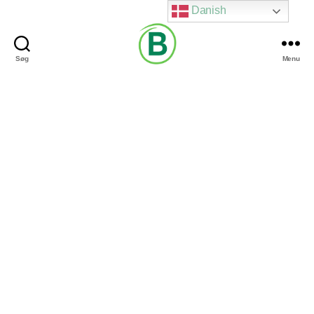
Danish
Søg
Menu
Via
Brændgaard