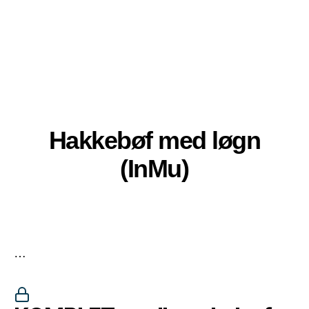
Hakkebøf med løgn
(InMu)
…