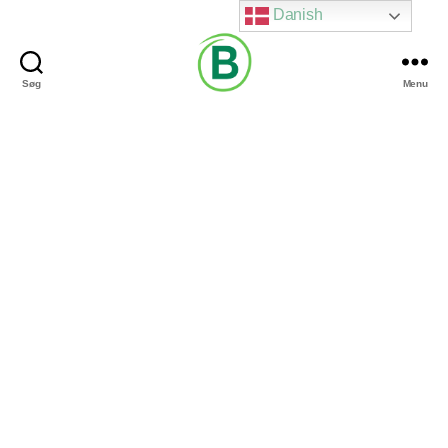
Danish
Søg
Menu
Via
Brændgaard