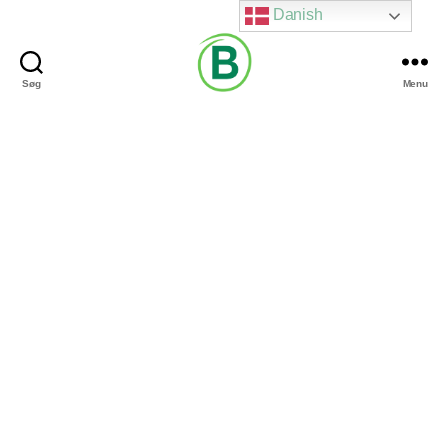
Danish
Søg
Menu
Via
Brændgaard