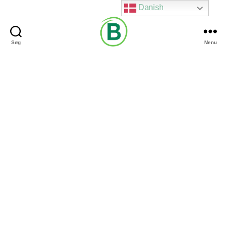
Danish
Søg
Menu
Via
Brændgaard