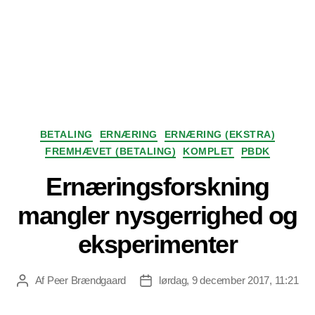
Kategorier
BETALING
ERNÆRING
ERNÆRING (EKSTRA)
FREMHÆVET (BETALING)
KOMPLET
PBDK
Ernæringsforskning
mangler nysgerrighed og
eksperimenter
Af
Peer Brændgaard
lørdag, 9 december 2017, 11:21
Indlægsforfatter
Indlægsdato