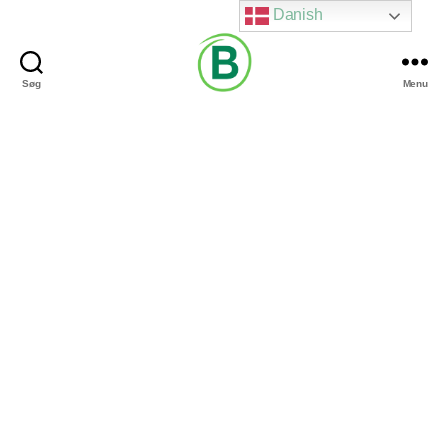
Danish
Søg
Menu
Via
Brændgaard