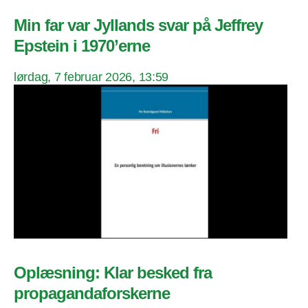
Min far var Jyllands svar på Jeffrey
Epstein i 1970’erne
lørdag, 7 februar 2026, 13:59
Oplæsning: Klar besked fra
propagandaforskerne