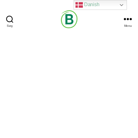
Danish
Søg
Menu
Via
Brændgaard