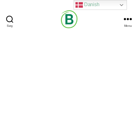
Danish
Søg
Menu
Via
Brændgaard