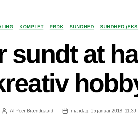
Kategorier
ALING
KOMPLET
PBDK
SUNDHED
SUNDHED (EKS
r sundt at h
kreativ hobb
Af
Peer Brændgaard
mandag, 15 januar 2018, 11:39
Indlægsforfatter
Indlægsdato