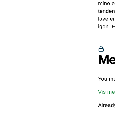
mine e
tenden
lave e
igen. 
Me
You mu
Vis me
Alrea