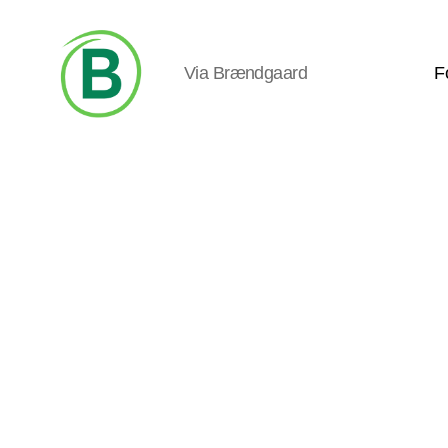
Via Brændgaard
F
Via
Brændgaard