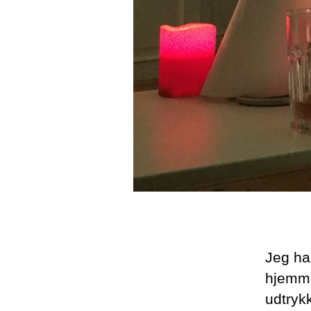
Jeg ha
hjemme
udtryk