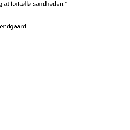
g at fortælle sandheden."
rændgaard