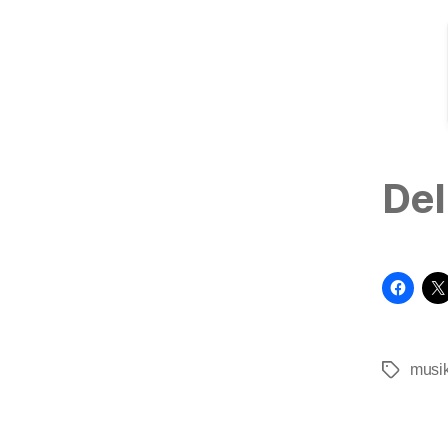
Del
musi
Tags