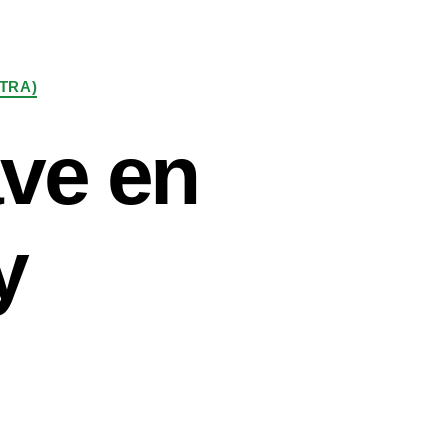
TRA)
ave en
y