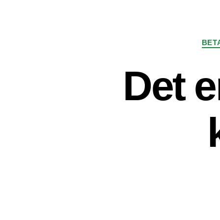
BET
Det e