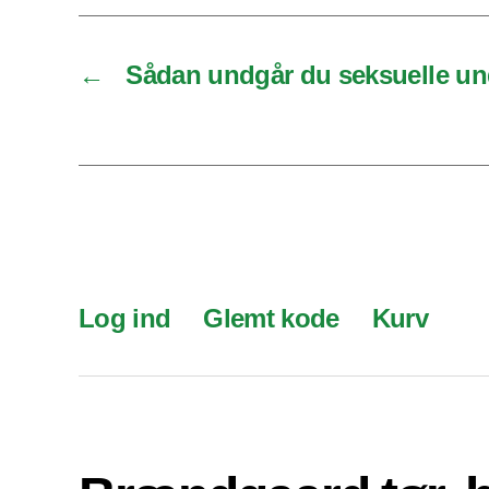
←
Sådan undgår du seksuelle un
Log ind
Glemt kode
Kurv