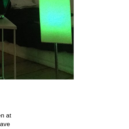
n at
lave