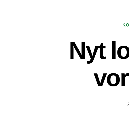
KO
Nyt l
vor