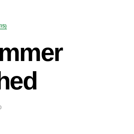
IS)
hæmmer
ihed
0