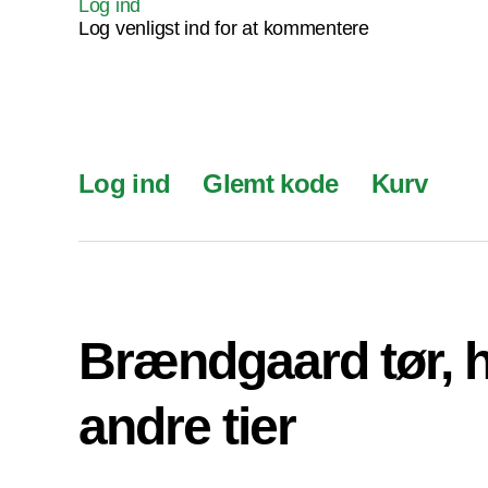
Log ind
Log venligst ind for at kommentere
Log ind
Glemt kode
Kurv
Brændgaard tør, 
andre tier