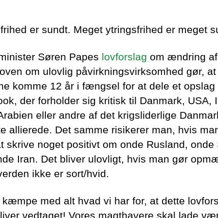
sfrihed er sundt. Meget ytringsfrihed er meget s
sminister Søren Papes
lovforslag
om ændring af
eloven om ulovlig påvirkningsvirksomhed gør, a
nne komme 12 år i fængsel for at dele et opslag
k, der forholder sig kritisk til Danmark, USA, I
Arabien eller andre af det krigsliderlige Danmar
te allierede. Det samme risikerer man, hvis ma
 at skrive noget positivt om onde Rusland, onde
onde Iran. Det bliver ulovligt, hvis man gør op
verden ikke er sort/hvid.
 kæmpe med alt hvad vi har for, at dette lovfor
liver vedtaget! Vores magthavere skal lade v