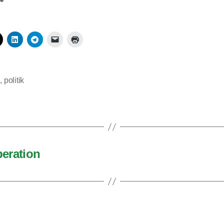
d
,
politik
peration