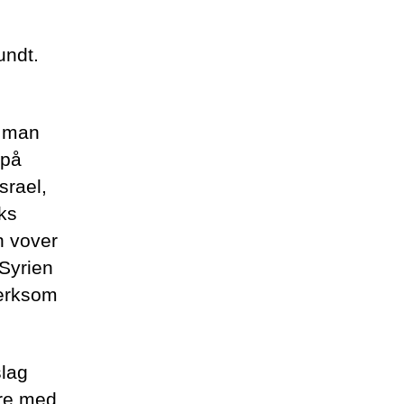
undt.
t man
 på
srael,
ks
n vover
 Syrien
mærksom
slag
ære med