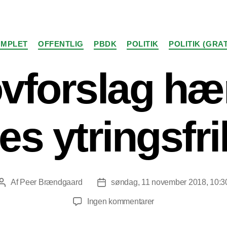
Kategorier
MPLET
OFFENTLIG
PBDK
POLITIK
POLITIK (GRAT
ovforslag 
es ytringsfr
Af
Peer Brændgaard
søndag, 11 november 2018, 10:3
Indlægsforfatter
Indlægsdato
til
Ingen kommentarer
Nyt
lovforslag