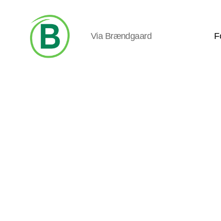
Via Brændgaard
F
Via
Brændgaard