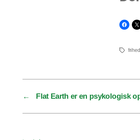
frihe
Tags
←
Flat Earth er en psykologisk o