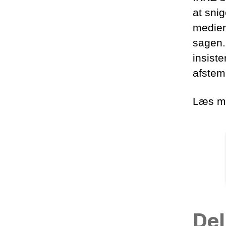
at sni
medier
sagen.
insiste
afstemn
Læs me
Del