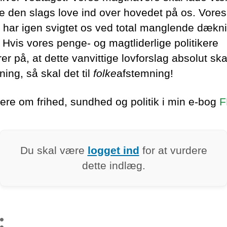
ge den slags love ind over hovedet på os. Vores
 har igen svigtet os ved total manglende dækni
 Hvis vores penge- og magtliderlige politikere
rer på, at dette vanvittige lovforslag absolut skal
ing, så skal det til
folke
afstemning!
re om frihed, sundhed og politik i min e-bog
F
Du skal være
logget ind
for at vurdere
dette indlæg.
: