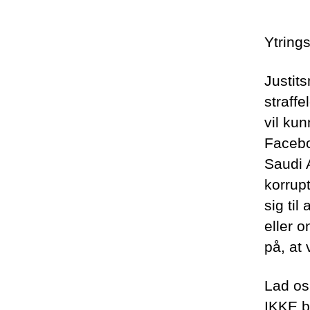
Ytring
Justit
straff
vil ku
Faceboo
Saudi 
korrup
sig til
eller 
på, at 
Lad os
IKKE b