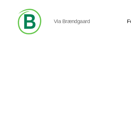
Via Brændgaard
F
Via
Brændgaard