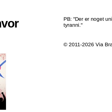
PB: "Der er noget un
hvor
tyranni."
© 2011-2026 Via B