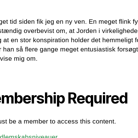
et tid siden fik jeg en ny ven. En meget flink f
dstændig overbevist om, at Jorden i virkelighede
g at en stor konspiration holder det hemmeligt f
r han så flere gange meget entusiastisk forsøgt
vise mig om.
mbership Required
st be a member to access this content.
dlemskabsniveauer