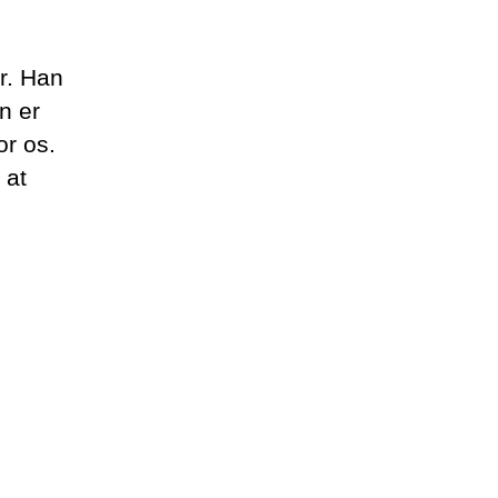
yr. Han
n er
or os.
 at