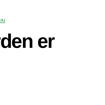
RA)
rden er