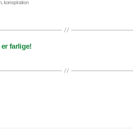
n
,
konspiration
er farlige!