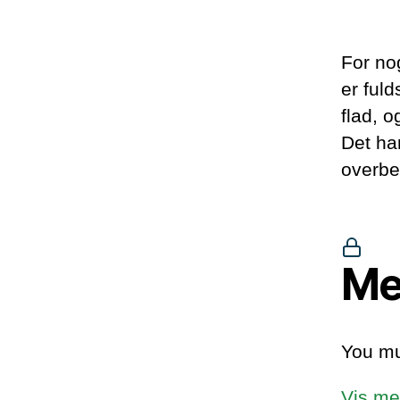
For nog
er ful
flad, o
Det ha
overbe
Me
You mu
Vis me