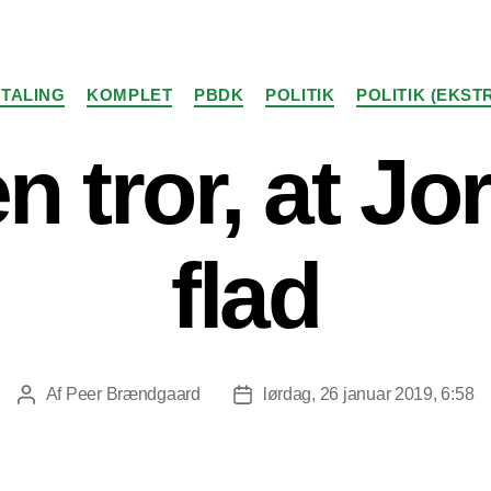
Kategorier
TALING
KOMPLET
PBDK
POLITIK
POLITIK (EKST
n tror, at Jo
flad
Af
Peer Brændgaard
lørdag, 26 januar 2019, 6:58
Indlægsforfatter
Indlægsdato