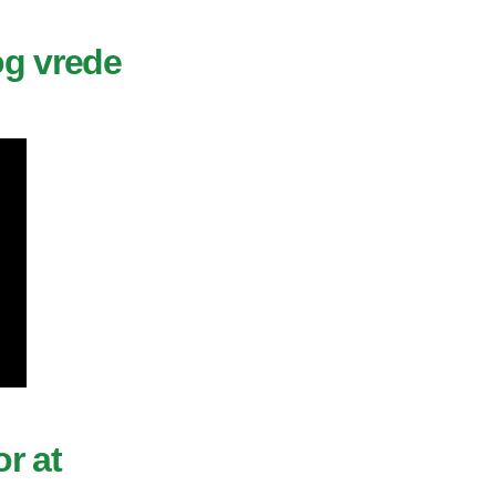
og vrede
or at