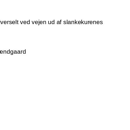
iverselt ved vejen ud af slankekurenes
rændgaard