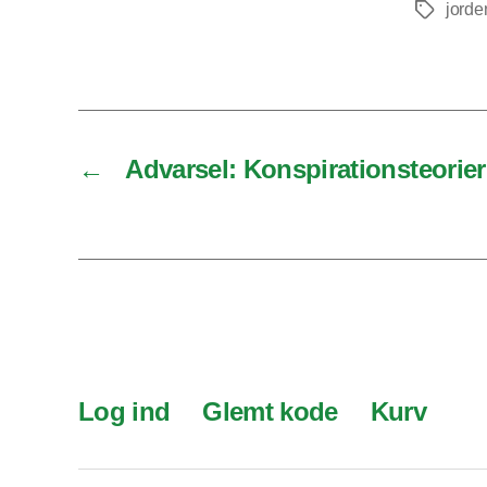
jorde
Tags
←
Advarsel: Konspirationsteorier 
Log ind
Glemt kode
Kurv