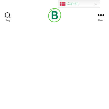
Danish
Søg
Menu
Via
Brændgaard