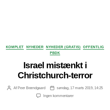
Kategorier
KOMPLET
NYHEDER
NYHEDER (GRATIS)
OFFENTLIG
PBDK
Israel mistænkt i
Christchurch-terror
Af
Peer Brændgaard
søndag, 17 marts 2019, 14:25
Indlægsforfatter
Indlægsdato
til
Ingen kommentarer
Israel
mistænkt