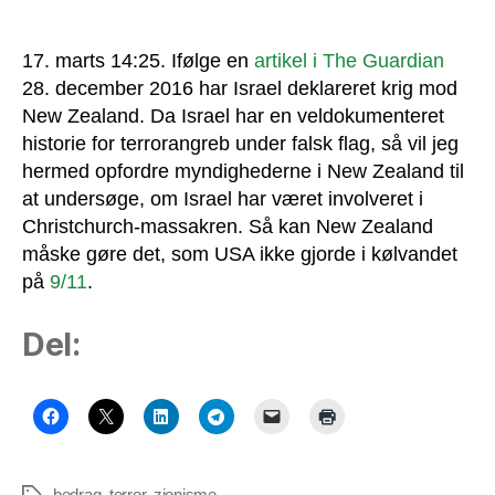
i
Christchurch-
terror
17. marts 14:25. Ifølge en
artikel i The Guardian
28. december 2016 har Israel deklareret krig mod
New Zealand. Da Israel har en veldokumenteret
historie for terrorangreb under falsk flag, så vil jeg
hermed opfordre myndighederne i New Zealand til
at undersøge, om Israel har været involveret i
Christchurch-massakren. Så kan New Zealand
måske gøre det, som USA ikke gjorde i kølvandet
på
9/11
.
Del:
bedrag
,
terror
,
zionisme