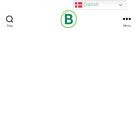
Danish
Søg
Menu
Via
Brændgaard