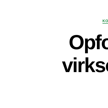
KO
Opfo
virks