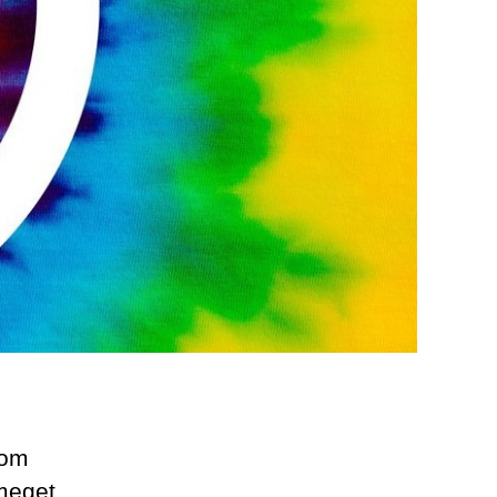
som
 meget