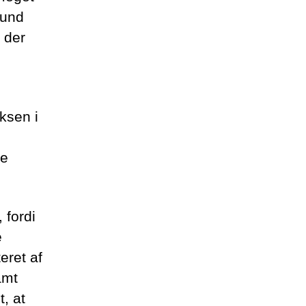
sund
 der
ksen i
ke
 fordi
e
eret af
amt
, at