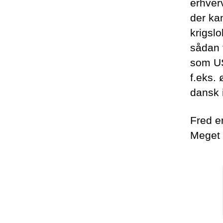
erhver
der ka
krigsl
sådan 
som US
f.eks.
dansk i
Fred er
Meget 