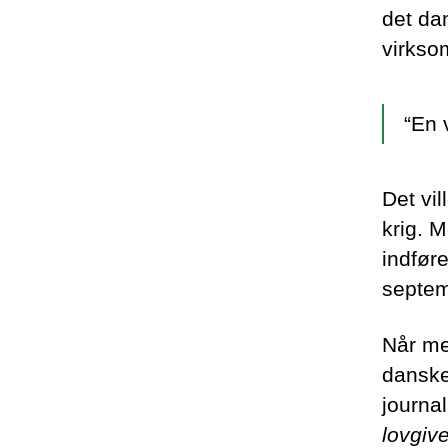
det dan
virkso
“En 
Det vi
krig. M
indfør
septem
Når me
danske 
journa
lovgiv