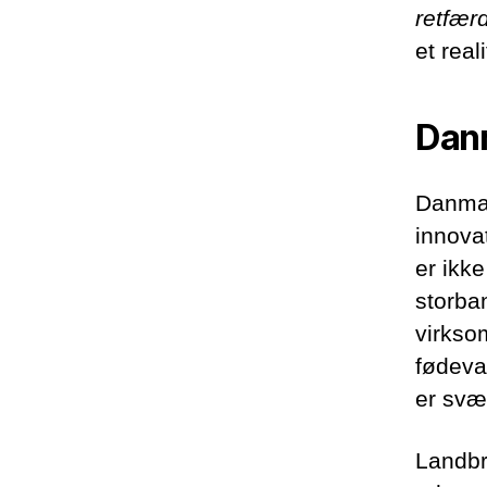
retfær
et real
Danm
Danmar
innovat
er ikk
storba
virkso
fødevar
er svær
Landbr