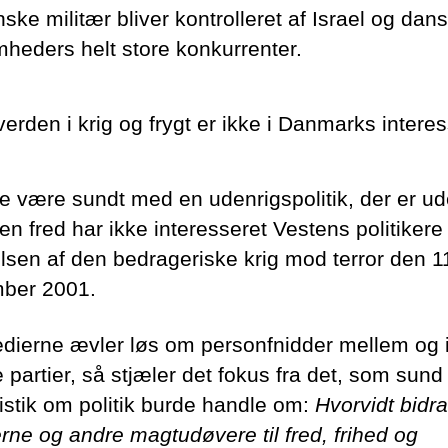
ske militær bliver kontrolleret af Israel og dan
mheders helt store konkurrenter.
verden i krig og frygt er ikke i Danmarks interes
lle være sundt med en udenrigspolitik, der er u
en fred har ikke interesseret Vestens politikere
elsen af den bedrageriske krig mod terror den 1
ber 2001.
dierne ævler løs om personfnidder mellem og 
partier, så stjæler det fokus fra det, som sund
listik om politik burde handle om:
Hvorvidt bidr
erne og andre magtudøvere til fred, frihed og