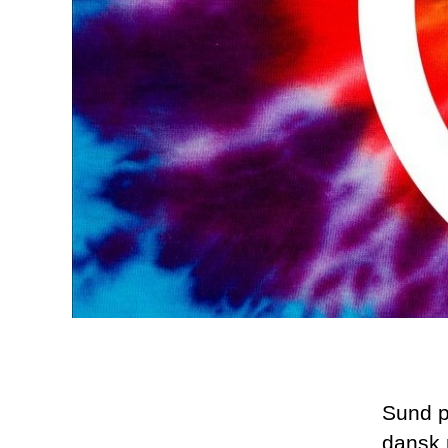
Sund p
dansk p