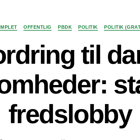
Kategorier
MPLET
OFFENTLIG
PBDK
POLITIK
POLITIK (GRAT
rdring til d
omheder: st
fredslobby