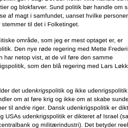
tier og blokfarver. Sund politik bør handle om 
se af magt i samfundet, uanset hvilke personer
stemmer til det i Folketinget.
litiske område, som jeg er mest optaget er, er
olitik. Den nye røde regering med Mette Frederi
n har netop vist, at de vil føre den samme
igspolitik, som den blå regering med Lars Løk
lder det uden
krig
spolitik og ikke udenrigspolitik,
ndler om at føre krig og ikke om at skabe sund
ner til andre riger. Dansk udenkrigspolitik er dikt
g USAs udenkrigspolitik er dikteret af Israel (s
ntralbank og militærindustri). Det betyder reelt