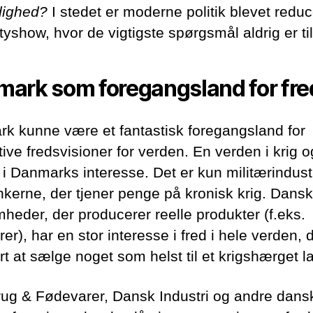
dighed?
I stedet er moderne politik blevet reduce
ityshow, hvor de vigtigste spørgsmål aldrig er ti
ark som foregangsland for fre
k kunne være et fantastisk foregangsland for
ive fredsvisioner for verden. En verden i krig o
e i Danmarks interesse. Det er kun militærindust
nkerne, der tjener penge på kronisk krig. Dans
mheder, der producerer reelle produkter (f.eks.
er), har en stor interesse i fred i hele verden, 
t at sælge noget som helst til et krigshærget l
ug & Fødevarer, Dansk Industri og andre dans