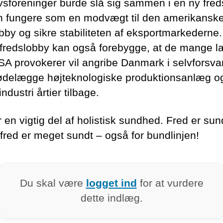
vsforeninger burde slå sig sammen i en ny fred
n fungere som en modvægt til den amerikansk
obby og sikre stabiliteten af eksportmarkederne
fredslobby kan også forebygge, at de mange l
A provokerer vil angribe Danmark i selvforsva
 ødelægge højteknologiske produktionsanlæg og
ndustri årtier tilbage.
 en vigtig del af holistisk sundhed. Fred er sun
fred er meget sundt – også for bundlinjen!
Du skal være
logget ind
for at vurdere
dette indlæg.