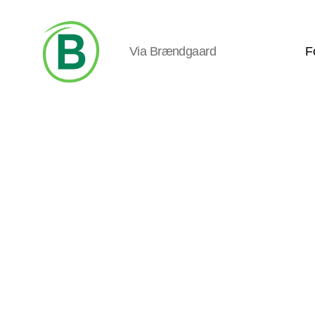
Via Brændgaard
F
Via
Brændgaard