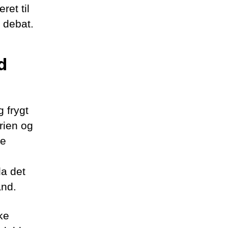
ret til
l debat.
d
g frygt
rien og
ke
da det
and.
ke