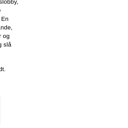
slobby,
e
. En
ande,
r og
 slå
dt.