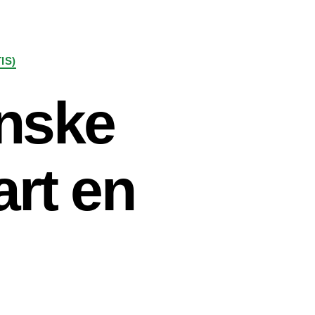
IS)
anske
art en