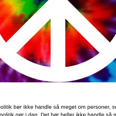
olitik bør ikke handle så meget om personer, 
olitik gør i dag. Det bør heller ikke handle så