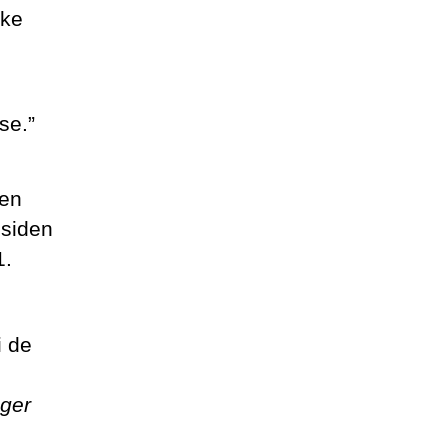
ske
se.”
den
 siden
1.
i de
ager