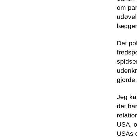
om par
udøvel
lægger 
Det po
fredsp
spidse
udenkr
gjorde.
Jeg ka
det ha
relatio
USA, o
USAs ce