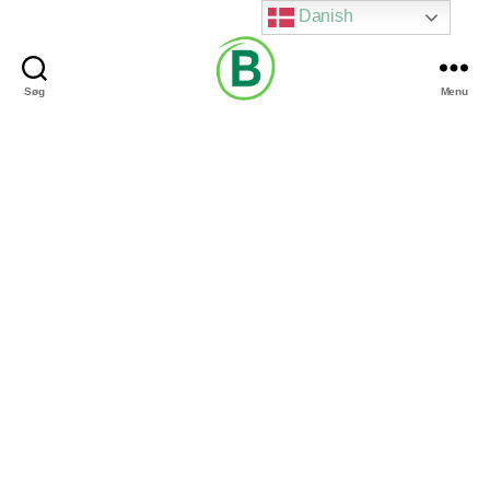
Danish
Søg
Menu
Via
Brændgaard