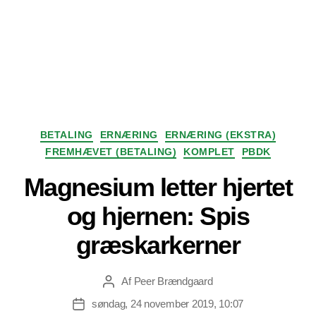
Kategorier
BETALING
ERNÆRING
ERNÆRING (EKSTRA)
FREMHÆVET (BETALING)
KOMPLET
PBDK
Magnesium letter hjertet
og hjernen: Spis
græskarkerner
Af
Peer Brændgaard
Indlægsforfatter
søndag, 24 november 2019, 10:07
Indlægsdato