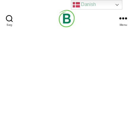
Danish
Søg
Menu
Via
Brændgaard