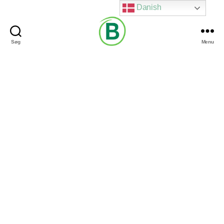
Danish
Søg
Menu
Via
Brændgaard