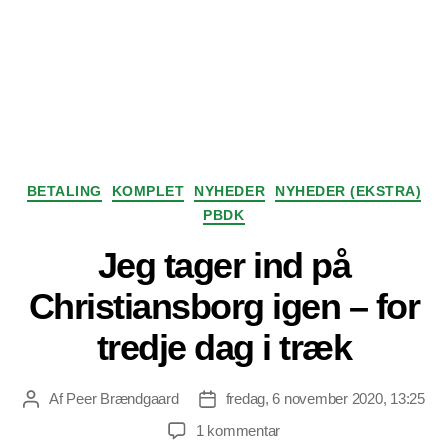
Kategorier
BETALING
KOMPLET
NYHEDER
NYHEDER (EKSTRA)
PBDK
Jeg tager ind på
Christiansborg igen – for
tredje dag i træk
Af
Peer Brændgaard
fredag, 6 november 2020, 13:25
Indlægsforfatter
Indlægsdato
til
1 kommentar