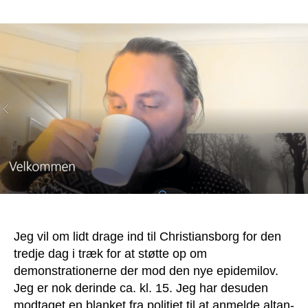
Jeg
tager
ind
på
Christiansborg
igen
–
for
tredje
dag
i
træk
Jeg vil om lidt drage ind til Christiansborg for den
tredje dag i træk for at støtte op om
demonstrationerne der mod den nye epidemilov.
Jeg er nok derinde ca. kl. 15. Jeg har desuden
modtaget en blanket fra politiet til at anmelde altan-