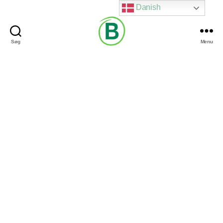
Danish
Søg
Menu
Via
Brændgaard