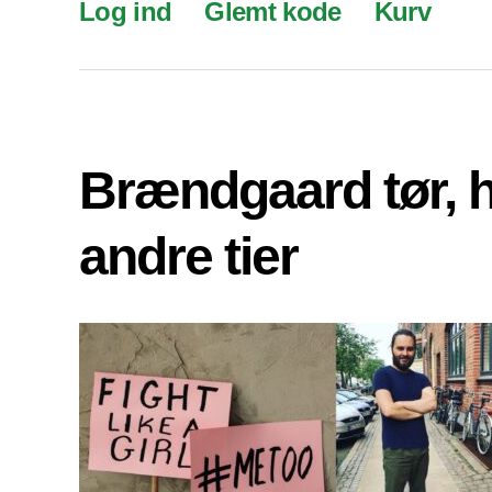
Log ind
Glemt kode
Kurv
Brændgaard tør, 
andre tier