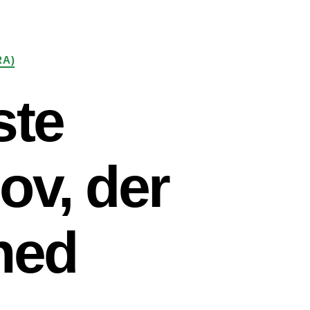
RA)
ste
ov, der
ned