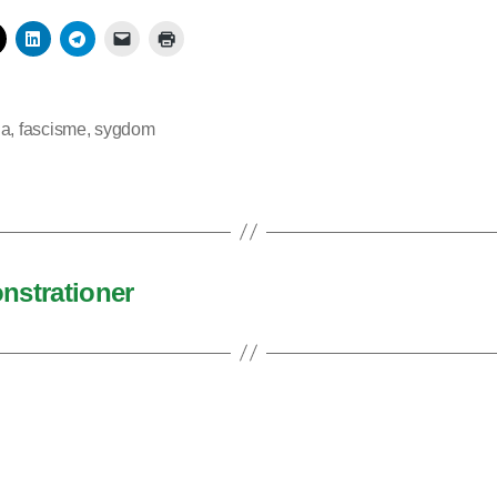
na
,
fascisme
,
sygdom
onstrationer