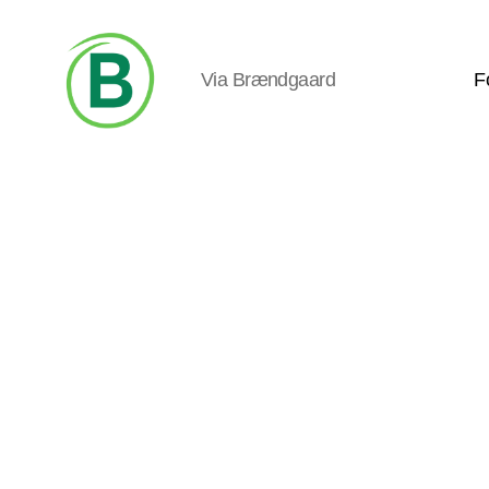
Via Brændgaard
F
Via
Brændgaard