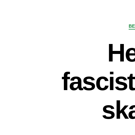
BE
He
fascis
sk