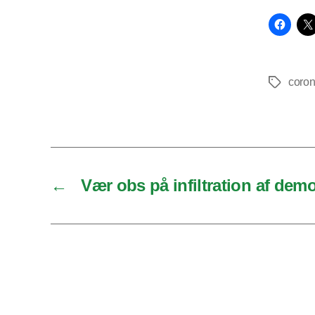
coro
Tags
←
Vær obs på infiltration af dem