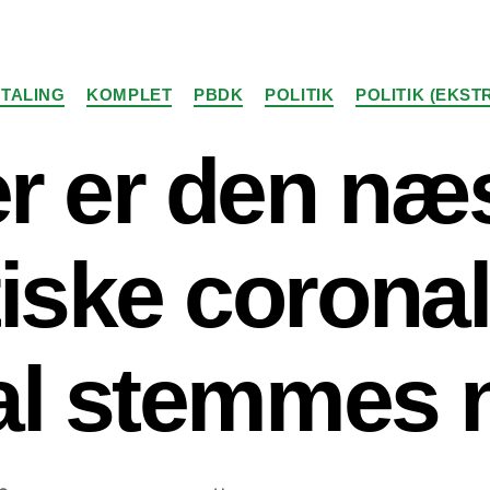
Kategorier
TALING
KOMPLET
PBDK
POLITIK
POLITIK (EKST
r er den næ
tiske coronal
al stemmes 