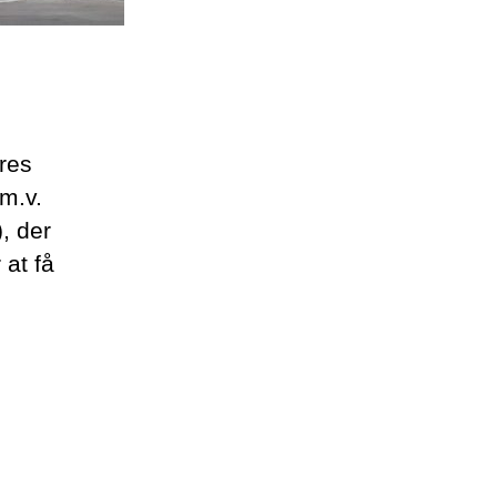
res
m.v.
, der
 at få