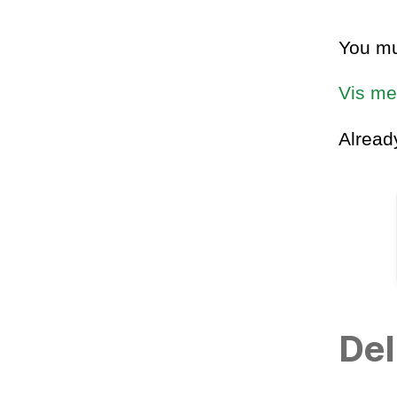
You mu
Vis me
Alrea
Del