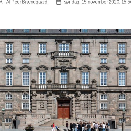
Af
Peer Brændgaard
søndag, 15 november 2020, 15:5
Indlægsforfatter
Indlægsdato