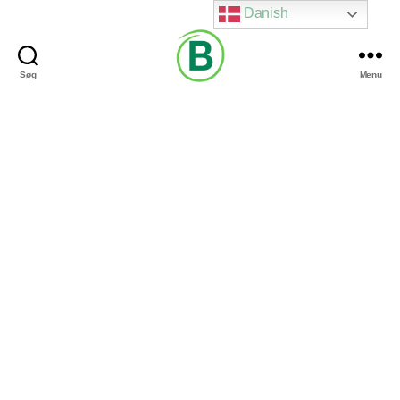
Danish
Søg
Menu
Via
Brændgaard