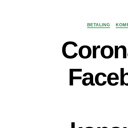
BETALING
KOM
Coron
Faceb