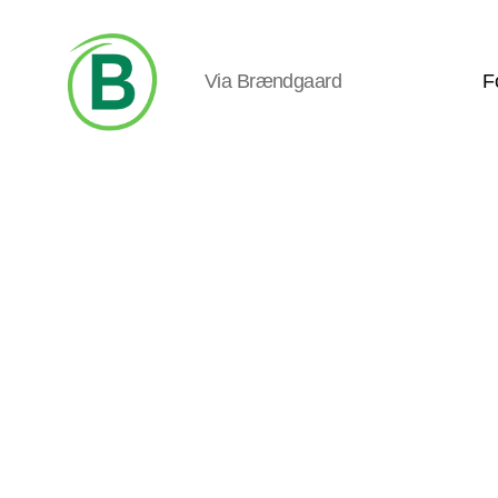
Via Brændgaard
F
Via
Brændgaard