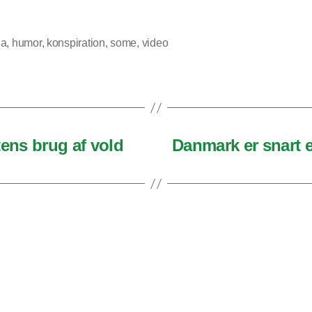
na
,
humor
,
konspiration
,
some
,
video
ens brug af vold
Danmark er snart et