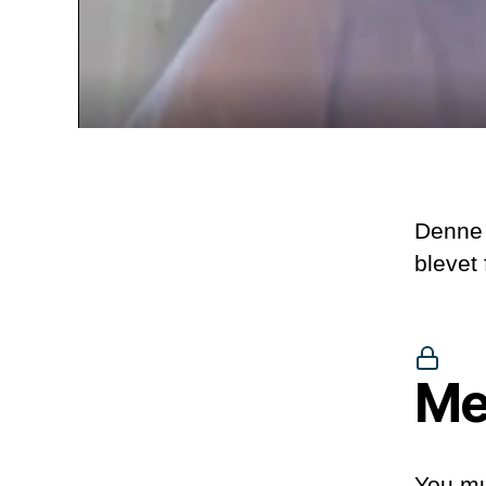
Denne 
blevet
Me
You mu