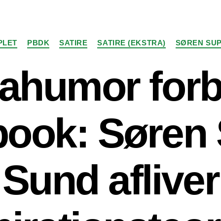
Kategorier
PLET
PBDK
SATIRE
SATIRE (EKSTRA)
SØREN SU
ahumor forb
ook: Søren
Sund afliver