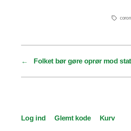
coro
Tags
←
Folket bør gøre oprør mod stat
Log ind
Glemt kode
Kurv