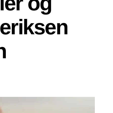
ier og
deriksen
n