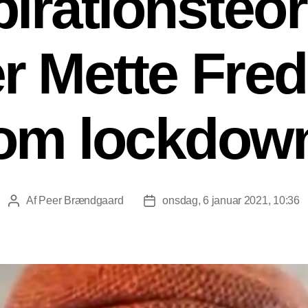
irationsteor
r Mette Fre
om lockdow
Af
Peer Brændgaard
onsdag, 6 januar 2021, 10:36
Indlægsforfatter
Indlægsdato