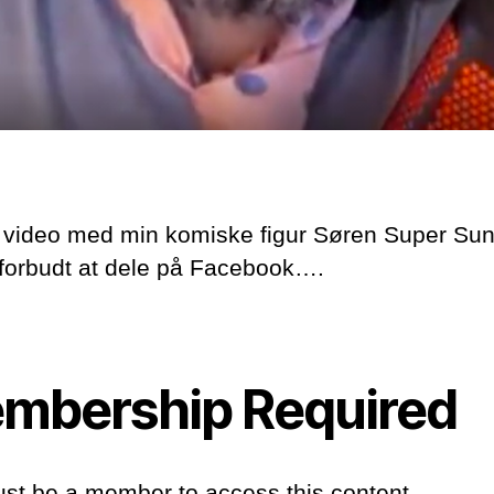
video med min komiske figur Søren Super Sun
 forbudt at dele på Facebook….
mbership Required
st be a member to access this content.