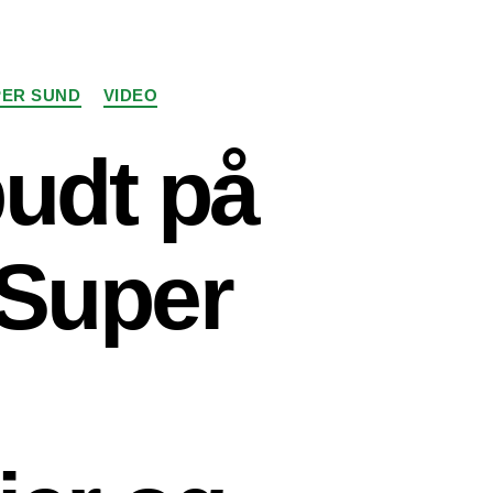
PER SUND
VIDEO
udt på
 Super