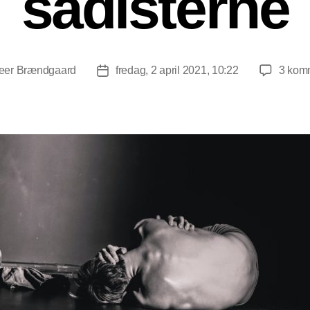
sadisterne
eer Brændgaard
fredag, 2 april 2021, 10:22
3 kom
forfatter
Indlægsdato