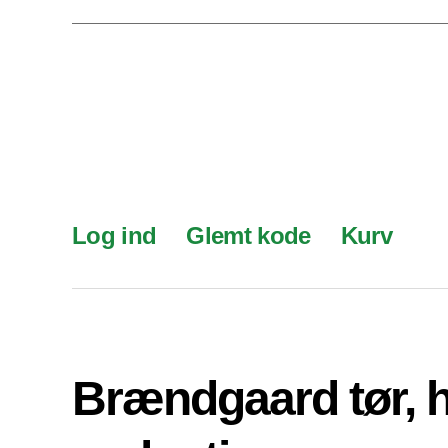
Log ind
Glemt kode
Kurv
Brændgaard tør, 