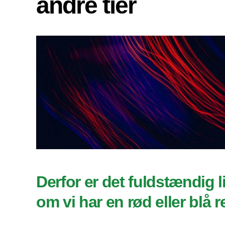
andre tier
Derfor er det fuldstændig l
om vi har en rød eller blå 