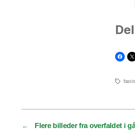
Del
fasc
Tags
←
Flere billeder fra overfaldet i g