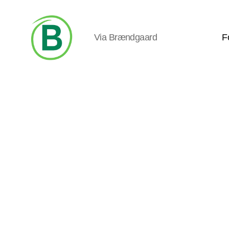
Via Brændgaard
F
Via
Brændgaard