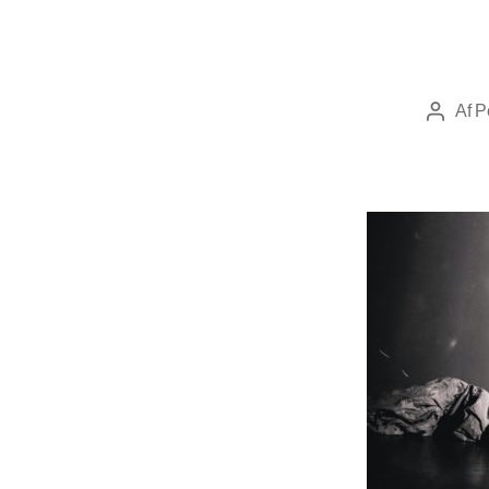
Af
P
Indlægs