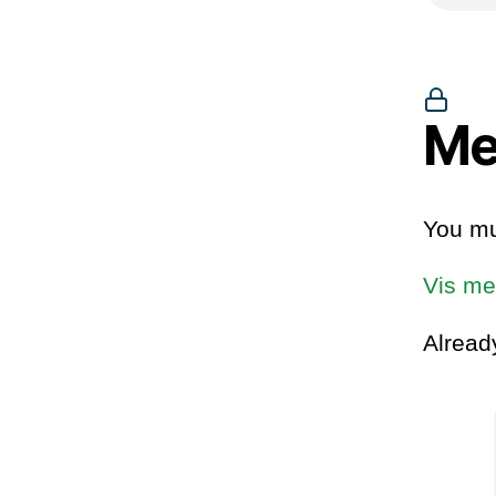
Me
You mu
Vis me
Alrea