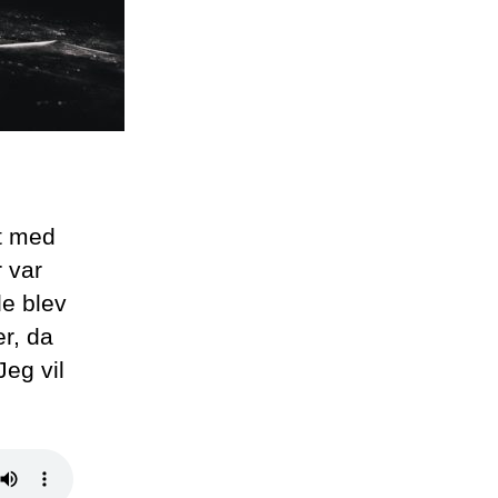
sadisterne
lt med
 var
de blev
er, da
Jeg vil