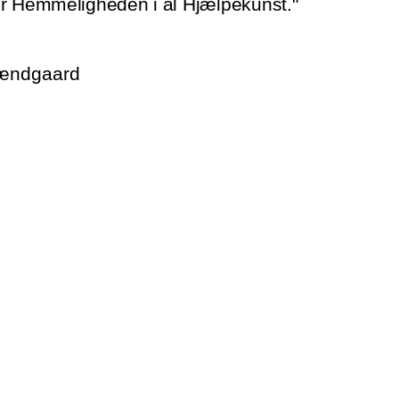
er Hemmeligheden i al Hjælpekunst."
rændgaard