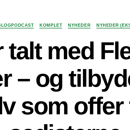
Kategorier
BLOGPODCAST
KOMPLET
NYHEDER
NYHEDER (EK
r talt med F
r – og tilby
lv som offer 