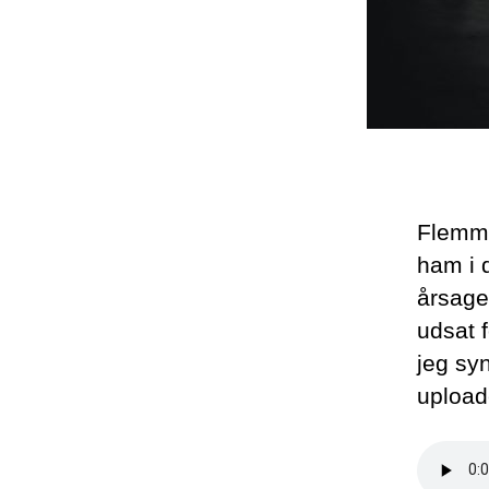
Flemmin
ham i 
årsage
udsat f
jeg syn
upload