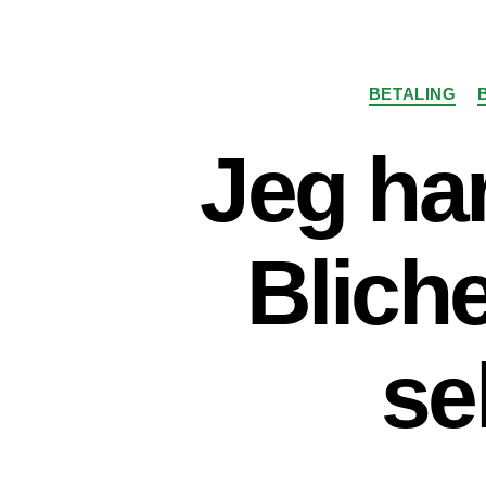
BETALING
Jeg ha
Bliche
se