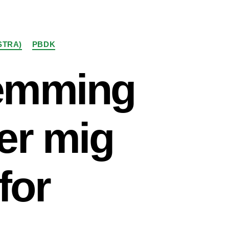
STRA)
PBDK
lemming
der mig
for