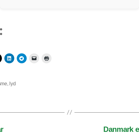
:
isme
,
lyd
år
Danmark e