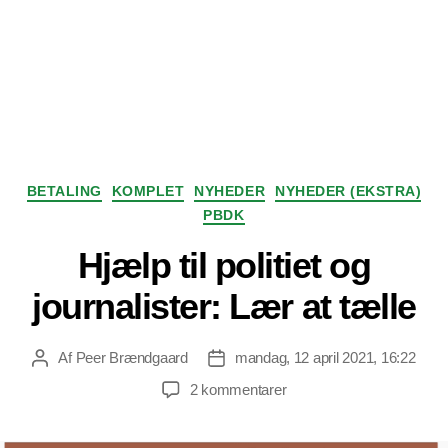
Kategorier
BETALING
KOMPLET
NYHEDER
NYHEDER (EKSTRA)
PBDK
Hjælp til politiet og
journalister: Lær at tælle
Af
Peer Brændgaard
mandag, 12 april 2021, 16:22
Indlægsforfatter
Indlægsdato
til
2 kommentarer
Hjælp
til