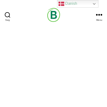
Danish
Søg
Menu
Via
Brændgaard