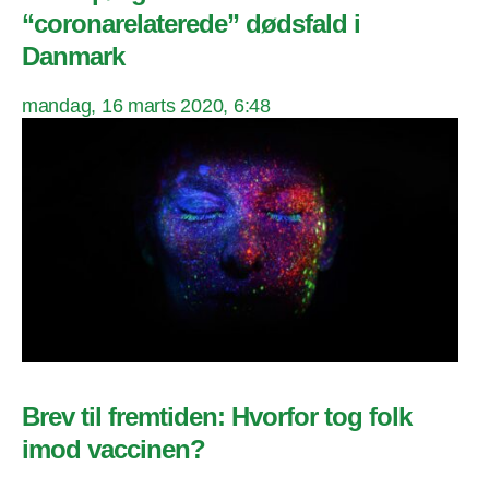
“coronarelaterede” dødsfald i
Danmark
mandag, 16 marts 2020, 6:48
Brev til fremtiden: Hvorfor tog folk
imod vaccinen?