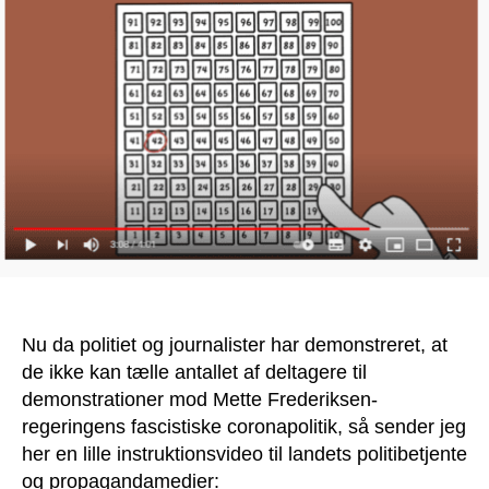
politiet
og
journalister:
Lær
at
tælle
Nu da politiet og journalister har demonstreret, at
de ikke kan tælle antallet af deltagere til
demonstrationer mod Mette Frederiksen-
regeringens fascistiske coronapolitik, så sender jeg
her en lille instruktionsvideo til landets politibetjente
og propagandamedier: