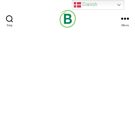
Danish
Søg
Menu
Via
Brændgaard