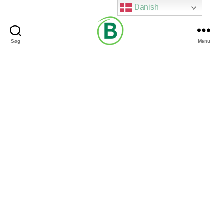
Danish
Søg
Menu
Via
Brændgaard