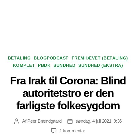
Kategorier
BETALING
BLOGPODCAST
FREMHÆVET (BETALING)
KOMPLET
PBDK
SUNDHED
SUNDHED (EKSTRA)
Fra Irak til Corona: Blind
autoritetstro er den
farligste folkesygdom
Af
Peer Brændgaard
søndag, 4 juli 2021, 9:36
Indlægsforfatter
Indlægsdato
til
1 kommentar