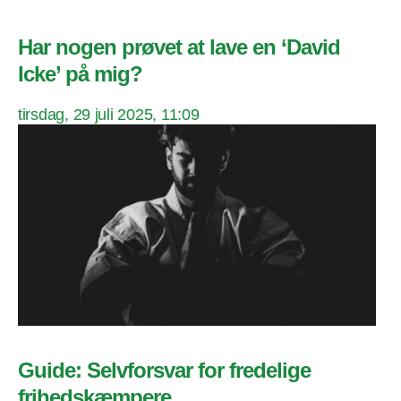
Har nogen prøvet at lave en ‘David
Icke’ på mig?
tirsdag, 29 juli 2025, 11:09
Guide: Selvforsvar for fredelige
frihedskæmpere