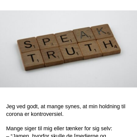
Fra
Irak
til
Corona:
Blind
autoritetstro
er
den
farligste
folkesygdom
Jeg ved godt, at mange synes, at min holdning til
corona er kontroversiel.
Mange siger til mig eller tænker for sig selv:
– “Jamen, hvorfor skulle de [medierne og