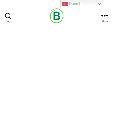
Danish
Søg
Menu
Via
Brændgaard