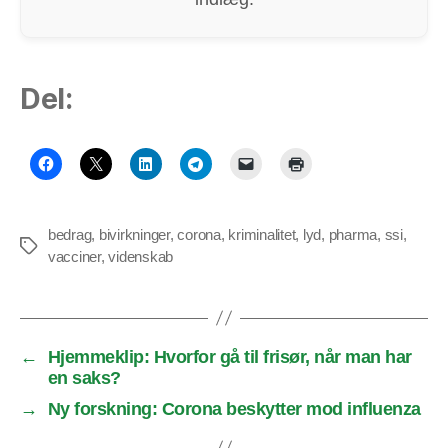
Del:
bedrag
,
bivirkninger
,
corona
,
kriminalitet
,
lyd
,
pharma
,
ssi
,
Tags
vacciner
,
videnskab
←
Hjemmeklip: Hvorfor gå til frisør, når man har
en saks?
→
Ny forskning: Corona beskytter mod influenza