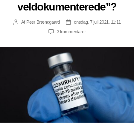
veldokumenterede”?
Af
Peer Brændgaard
onsdag, 7 juli 2021, 11:11
Indlægsforfatter
Indlægsdato
til
3 kommentarer
Dagens
gåde:
Hvordan
kan
myndighederne
anse
udokumenterede
vacciner
for
at
være
“meget
sikre
og
veldokumenterede”?