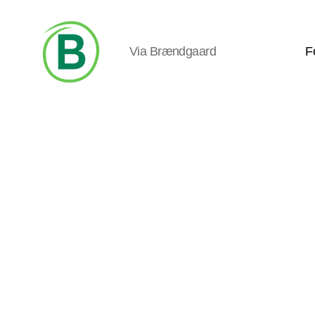
Via Brændgaard
F
Via
Brændgaard