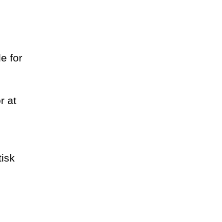
e for
r at
tisk