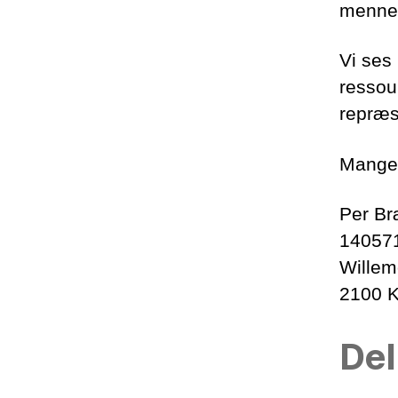
mennesk
Vi ses 
ressou
repræs
Mange 
Per B
14057
Willem
2100 
Del