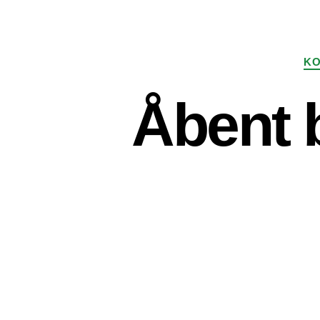
KO
Åbent 