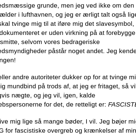
dsmæssige grunde, men jeg ved ikke om den 
lder i lufthavnen, og jeg er ærligt talt også lig
kal tvinge mig til at iføre mig det slavesymbol,
 dokumenteret er uden virkning på at forebygge
smitte, selvom vores bedrageriske
dsmyndigheder påstår noget andet. Jeg kende
ingen!
eller andre autoriteter dukker op for at tvinge mig
ig mundbind på trods af, at jeg er fritaget, så vi
gvis nægte, og jeg vil, igen, kalde
bspersonerne for det, de retteligt er:
FASCIST
ive mig lige så mange bøder, I vil. Jeg bøjer m
 for fascistiske overgreb og krænkelser af mi