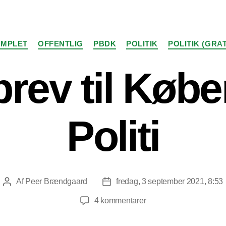
Kategorier
MPLET
OFFENTLIG
PBDK
POLITIK
POLITIK (GRAT
brev til Køb
Politi
Af
Peer Brændgaard
fredag, 3 september 2021, 8:53
Indlægsforfatter
Indlægsdato
til
4 kommentarer
Åbent
brev