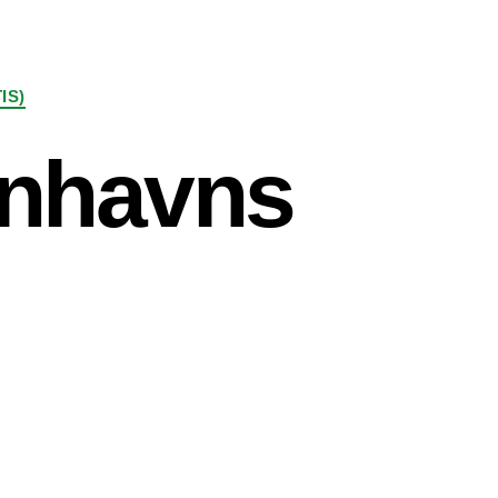
IS)
enhavns