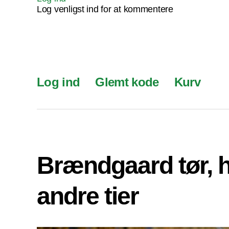
Log venligst ind for at kommentere
Log ind
Glemt kode
Kurv
Brændgaard tør, 
andre tier