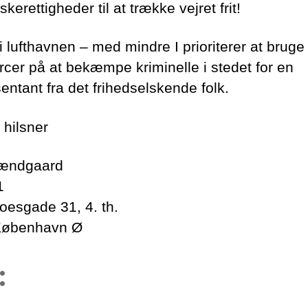
erettigheder til at trække vejret frit!
i lufthavnen – med mindre I prioriterer at bruge
rcer på at bekæmpe kriminelle i stedet for en
entant fra det frihedselskende folk.
hilsner
rændgaard
1
oesgade 31, 4. th.
København Ø
: