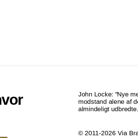
John Locke: "Nye me
hvor
modstand alene af de
almindeligt udbredte.
© 2011-2026 Via B