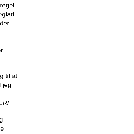
regel
eglad.
 der
r
 til at
l jeg
ER!
ig
ne