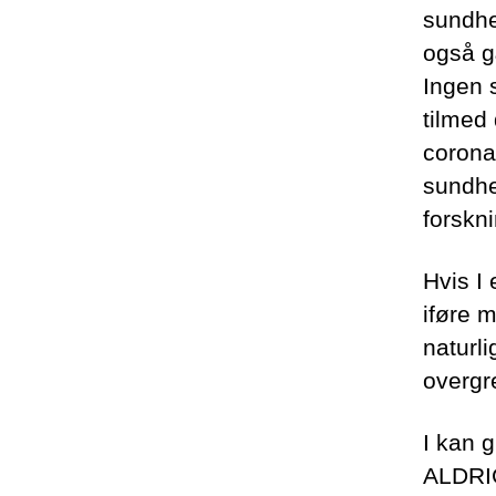
sundhe
også gæ
Ingen s
tilmed
corona
sundhe
forskn
Hvis I 
iføre m
naturli
overgre
I kan g
ALDRIG