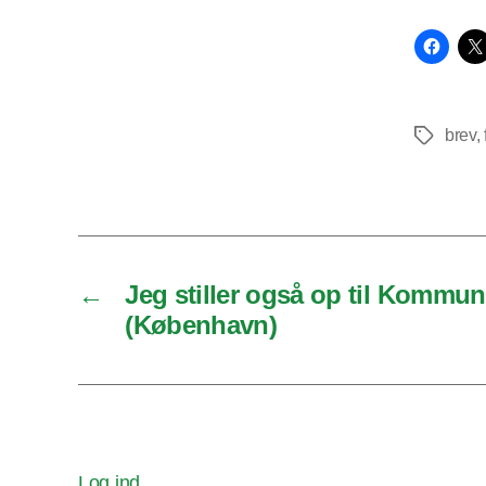
brev
,
Tags
←
Jeg stiller også op til Kommun
(København)
Log ind