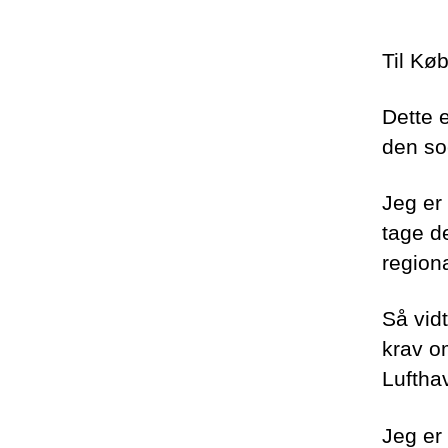
Til Kø
Dette 
den soc
Jeg er
tage de
regiona
Så vidt
krav o
Luftha
Jeg er