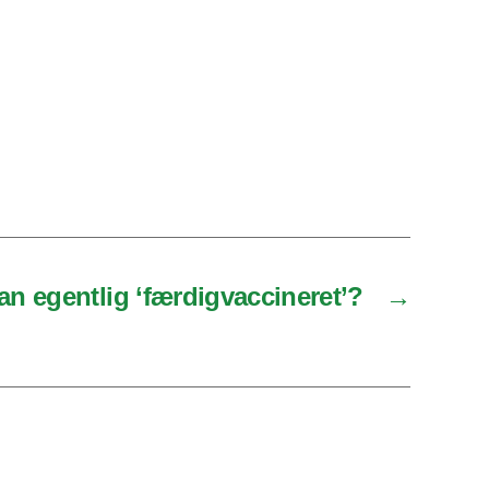
an egentlig ‘færdigvaccineret’?
→