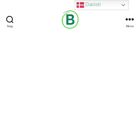
Danish
Søg
Menu
Via
Brændgaard