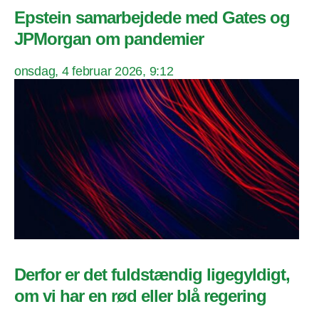
Epstein samarbejdede med Gates og
JPMorgan om pandemier
onsdag, 4 februar 2026, 9:12
Derfor er det fuldstændig ligegyldigt,
om vi har en rød eller blå regering