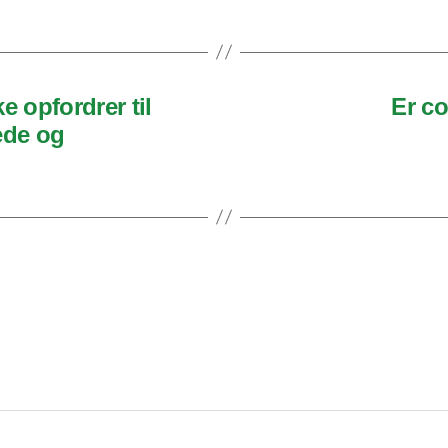
e opfordrer til
Er co
ede og