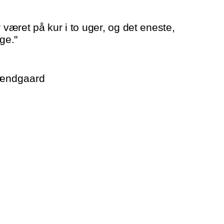
r været på kur i to uger, og det eneste,
ge."
rændgaard