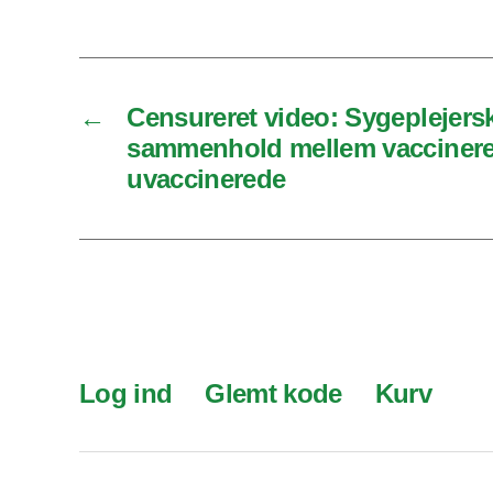
←
Censureret video: Sygeplejersk
sammenhold mellem vacciner
uvaccinerede
Log ind
Glemt kode
Kurv