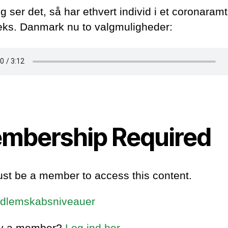
 ser det, så har ethvert individ i et coronaramt
eks. Danmark nu to valgmuligheder:
mbership Required
st be a member to access this content.
dlemskabsniveauer
dy a member?
Log ind her