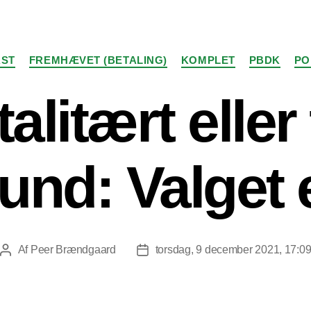
Kategorier
ST
FREMHÆVET (BETALING)
KOMPLET
PBDK
PO
alitært eller 
nd: Valget e
Af
Peer Brændgaard
torsdag, 9 december 2021, 17:0
Indlægsforfatter
Indlægsdato