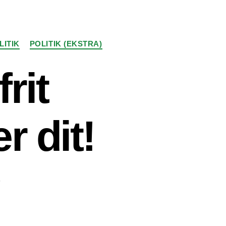
LITIK
POLITIK (EKSTRA)
frit
r dit!
9