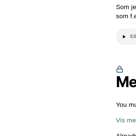
Som jeg
som f.
Me
You mu
Vis me
Alrea