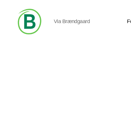
Via Brændgaard
F
Via
Brændgaard