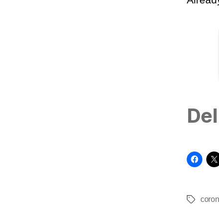
Del
coro
Tags