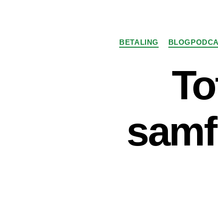
BETALING
BLOGPODCA
Tot
samfu