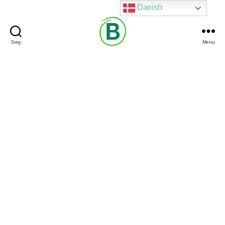
Danish
Søg
Menu
Via
Brændgaard