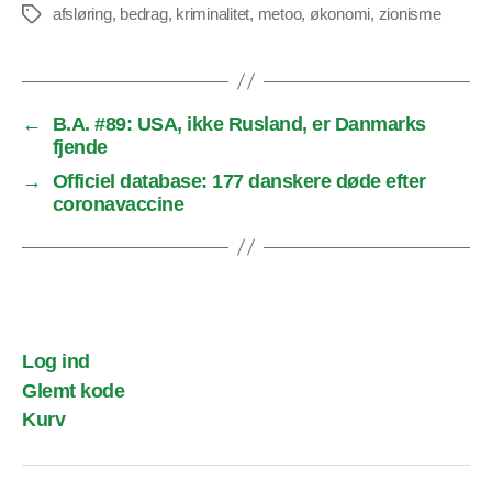
afsløring
,
bedrag
,
kriminalitet
,
metoo
,
økonomi
,
zionisme
Tags
←
B.A. #89: USA, ikke Rusland, er Danmarks
fjende
→
Officiel database: 177 danskere døde efter
coronavaccine
Log ind
Glemt kode
Kurv