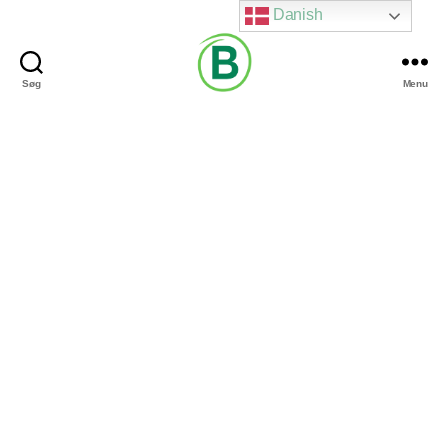
Danish
Søg
Menu
Via
Brændgaard