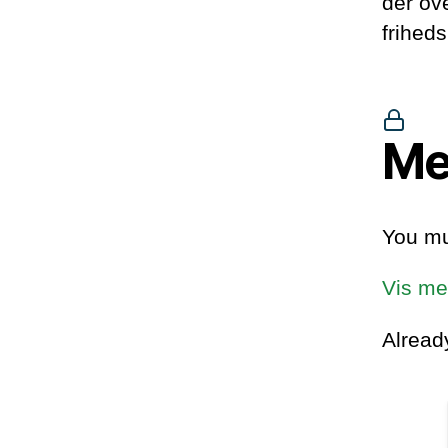
der ov
friheds
Me
You mu
Vis me
Alrea