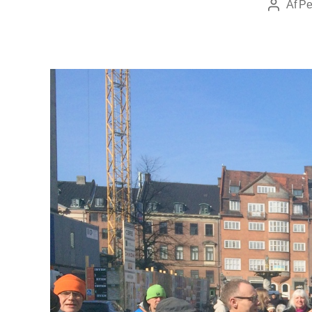
Af
Pe
Indlægsf