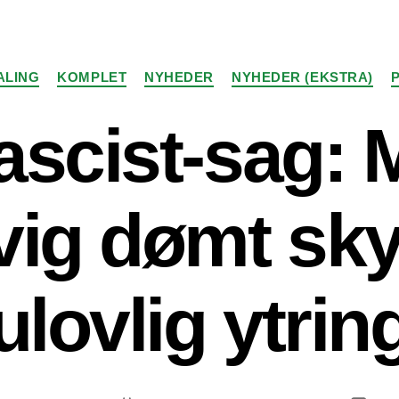
Kategorier
ALING
KOMPLET
NYHEDER
NYHEDER (EKSTRA)
ascist-sag:
vig dømt skyl
ulovlig ytrin