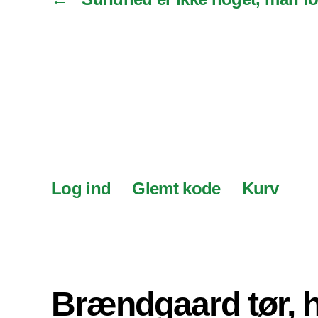
Log ind
Glemt kode
Kurv
Brændgaard tør, 