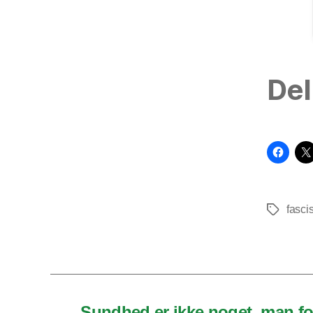
Del
fasc
Tags
←
Sundhed er ikke noget, man for