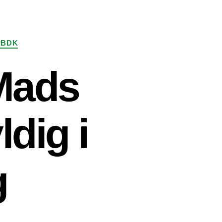
PBDK
 Mads
dig i
g