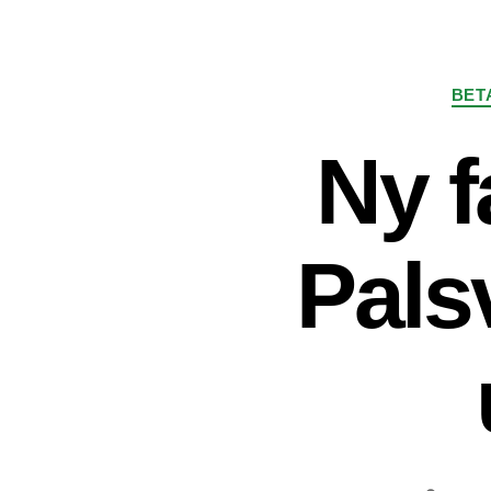
BET
Ny f
Pals