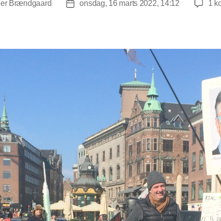
er Brændgaard
onsdag, 16 marts 2022, 14:12
1 k
orfatter
Indlægsdato