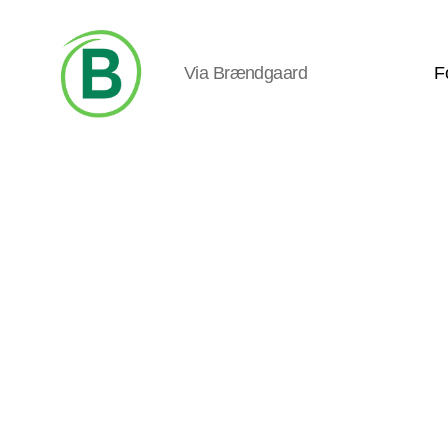
Via Brændgaard
F
Via
Brændgaard