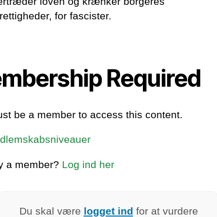
ertræder loven og krænker borgeres
rettigheder, for fascister.
mbership Required
st be a member to access this content.
dlemskabsniveauer
dy a member?
Log ind her
Du skal være
logget ind
for at vurdere