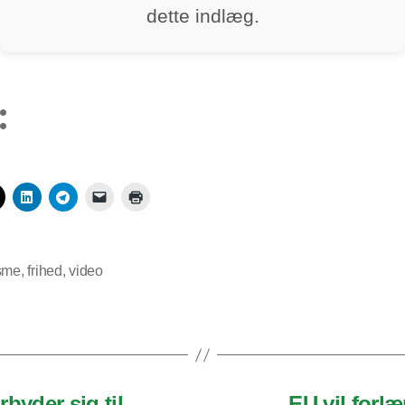
dette indlæg.
:
isme
,
frihed
,
video
byder sig til
EU vil for