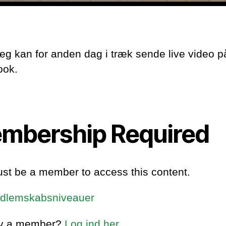
 Jeg kan for anden dag i træk sende live video p
ook.
mbership Required
st be a member to access this content.
dlemskabsniveauer
dy a member?
Log ind her