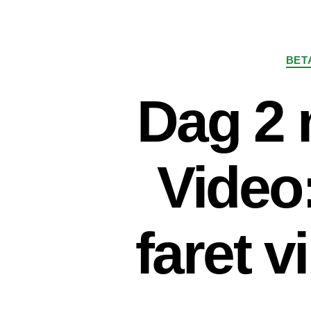
BET
Dag 2 
Video
faret v