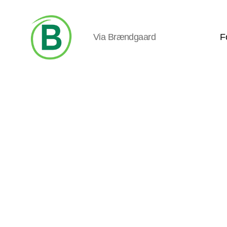
Via Brændgaard
F
Via
Brændgaard