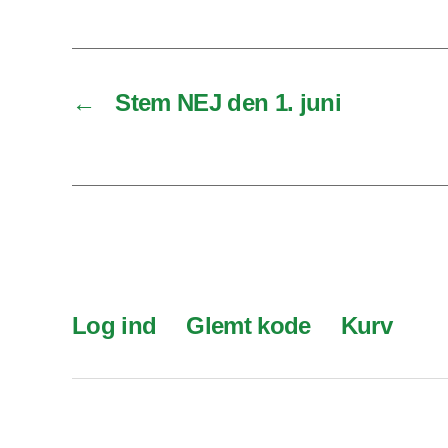
←
Stem NEJ den 1. juni
Log ind
Glemt kode
Kurv