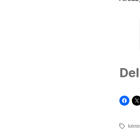
Del
krimin
Tags