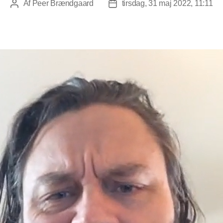
Af
Peer Brændgaard
tirsdag, 31 maj 2022, 11:11
Indlægsforfatter
Indlægsdato