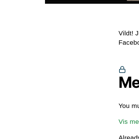
Vildt!
Faceb
Me
You mu
Vis me
Alrea