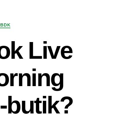
PBDK
ok Live
orning
i-butik?