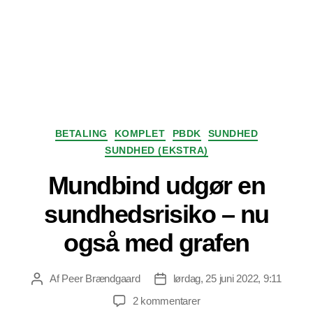
Kategorier
BETALING
KOMPLET
PBDK
SUNDHED
SUNDHED (EKSTRA)
Mundbind udgør en
sundhedsrisiko – nu
også med grafen
Af
Peer Brændgaard
lørdag, 25 juni 2022, 9:11
Indlægsforfatter
Indlægsdato
til
2 kommentarer