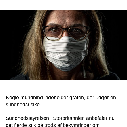
Mundbind
udgør
en
sundhedsrisiko
–
nu
også
med
grafen
Nogle mundbind indeholder grafen, der udgør en
sundhedsrisiko.
Sundhedsstyrelsen i Storbritannien anbefaler nu
det fjerde stik på trods af bekymringer om