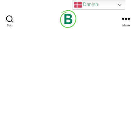
Danish
Søg
Menu
Via
Brændgaard