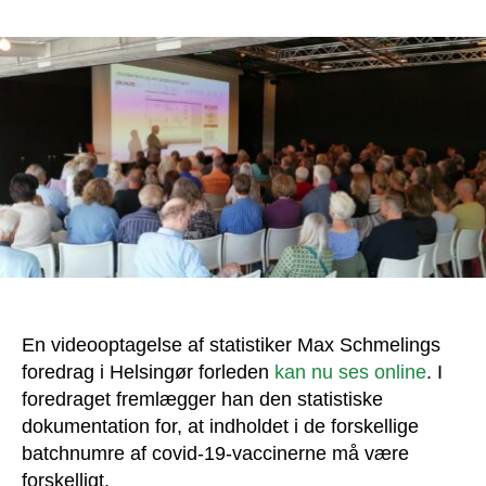
Se
foredrag
med
dansk
statistiker
om
vaccineskader
online
En videooptagelse af statistiker Max Schmelings
foredrag i Helsingør forleden
kan nu ses online
. I
foredraget fremlægger han den statistiske
dokumentation for, at indholdet i de forskellige
batchnumre af covid-19-vaccinerne må være
forskelligt.