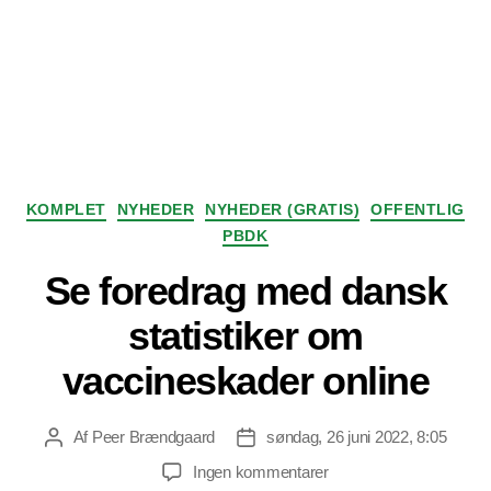
Kategorier
KOMPLET
NYHEDER
NYHEDER (GRATIS)
OFFENTLIG
PBDK
Se foredrag med dansk
statistiker om
vaccineskader online
Af
Peer Brændgaard
søndag, 26 juni 2022, 8:05
Indlægsforfatter
Indlægsdato
til
Ingen kommentarer