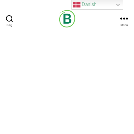
Danish
Søg
Menu
Via
Brændgaard