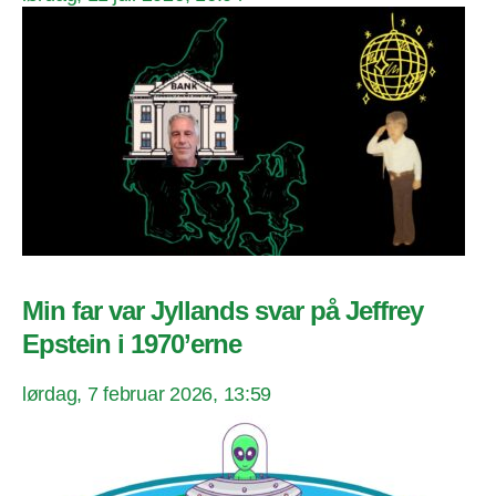
Min far var Jyllands svar på Jeffrey
Epstein i 1970’erne
lørdag, 7 februar 2026, 13:59