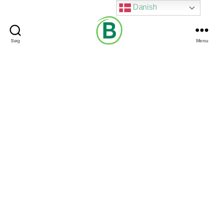
Danish
Søg
Menu
Via
Brændgaard