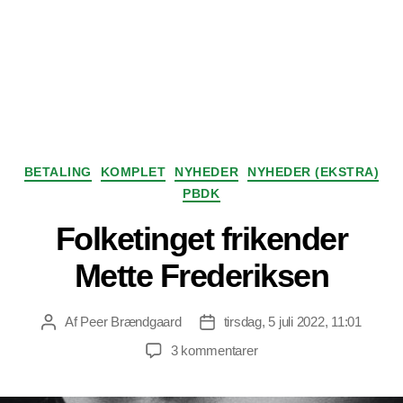
Kategorier
BETALING
KOMPLET
NYHEDER
NYHEDER (EKSTRA)
PBDK
Folketinget frikender
Mette Frederiksen
Af
Peer Brændgaard
tirsdag, 5 juli 2022, 11:01
Indlægsforfatter
Indlægsdato
til
3 kommentarer
Folketinget
frikender