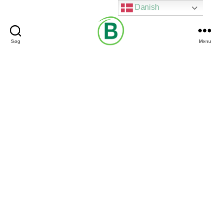
Danish
Søg
Menu
Via
Brændgaard