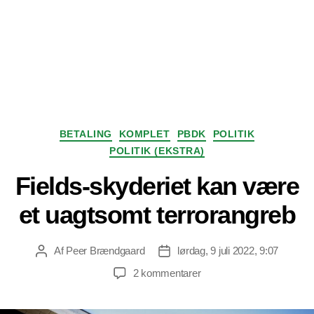
Kategorier
BETALING
KOMPLET
PBDK
POLITIK
POLITIK (EKSTRA)
Fields-skyderiet kan være
et uagtsomt terrorangreb
Af
Peer Brændgaard
lørdag, 9 juli 2022, 9:07
Indlægsforfatter
Indlægsdato
til
2 kommentarer
Fields-
skyderiet