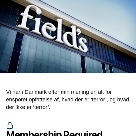
kan
være
et
uagtsomt
terrorangreb
Vi har i Danmark efter min mening en alt for
ensporet opfattelse af, hvad der er ‘terror’, og hvad
der ikke er ‘terror’.
Membership Required