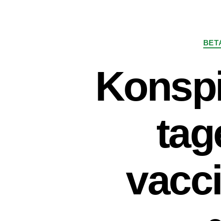
BET
Konspi
tag
vacci