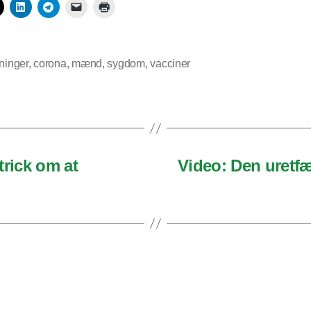
kninger
,
corona
,
mænd
,
sygdom
,
vacciner
trick om at
Video: Den uretf