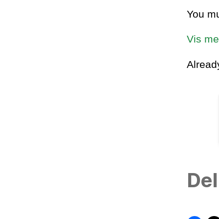
You mu
Vis me
Alrea
Del