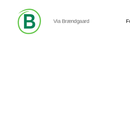
Via Brændgaard
F
Via
Brændgaard