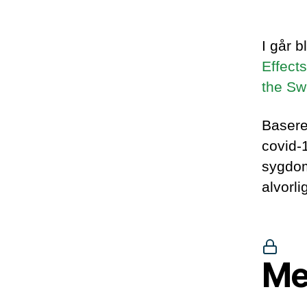
I går 
Effect
the Sw
Basere
covid-1
sygdom
alvorli
Me