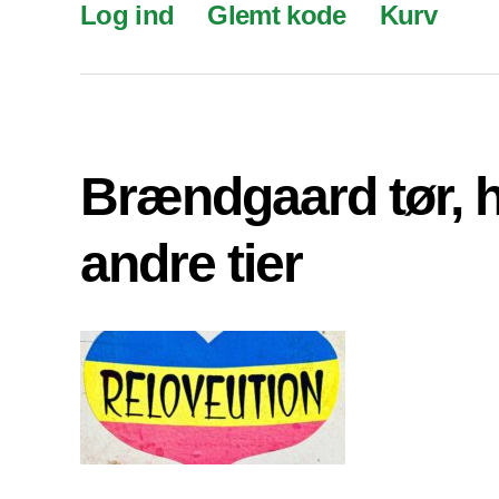
Log ind
Glemt kode
Kurv
Brændgaard tør, 
andre tier