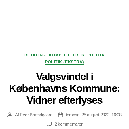
Kategorier
BETALING
KOMPLET
PBDK
POLITIK
POLITIK (EKSTRA)
Valgsvindel i
Københavns Kommune:
Vidner efterlyses
Af
Peer Brændgaard
torsdag, 25 august 2022, 16:08
Indlægsforfatter
Indlægsdato
til
2 kommentarer