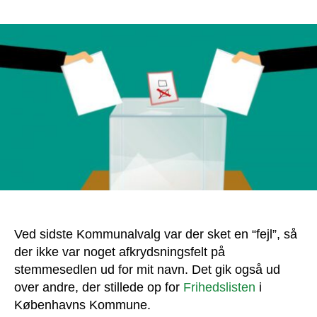
Valgsvindel
i
Københavns
Kommune:
Vidner
efterlyses
Ved sidste Kommunalvalg var der sket en “fejl”, så
der ikke var noget afkrydsningsfelt på
stemmesedlen ud for mit navn. Det gik også ud
over andre, der stillede op for
Frihedslisten
i
Københavns Kommune.