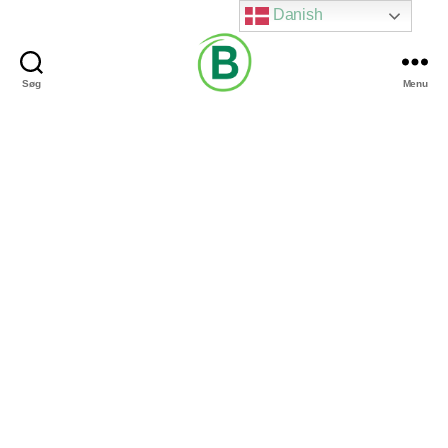
Danish
Søg
Menu
Via
Brændgaard