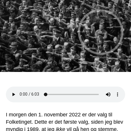
min
anbefaling
til
folketingsvalget
i
morgen
I morgen den 1. november 2022 er der valg til
Folketinget. Dette er det første valg, siden jeg blev
myndig i 1989, at jeg
ikke
vil gå hen og stemme.