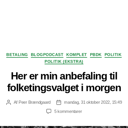
Kategorier
BETALING
BLOGPODCAST
KOMPLET
PBDK
POLITIK
POLITIK (EKSTRA)
Her er min anbefaling til
folketingsvalget i morgen
Af
Peer Brændgaard
mandag, 31 oktober 2022, 15:49
Indlægsforfatter
Indlægsdato
til
5 kommentarer
Her
er