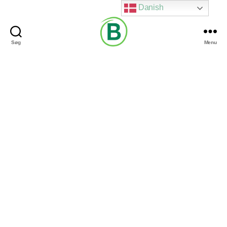
Danish
Søg
Menu
Via
Brændgaard