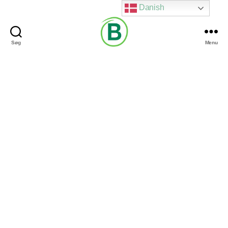
Danish
Søg
Menu
Via
Brændgaard