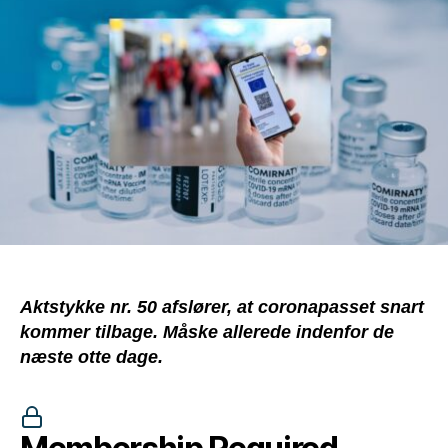
ikke
lagt
i
graven
–
tværtimod
Aktstykke nr. 50 afslører, at coronapasset snart
kommer tilbage. Måske allerede indenfor de
næste otte dage.