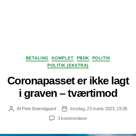
Kategorier
BETALING
KOMPLET
PBDK
POLITIK
POLITIK (EKSTRA)
Coronapasset er ikke lagt
i graven – tværtimod
Af
Peer Brændgaard
torsdag, 23 marts 2023, 19:26
Indlægsforfatter
Indlægsdato
til
3 kommentarer
Coronapasset
er